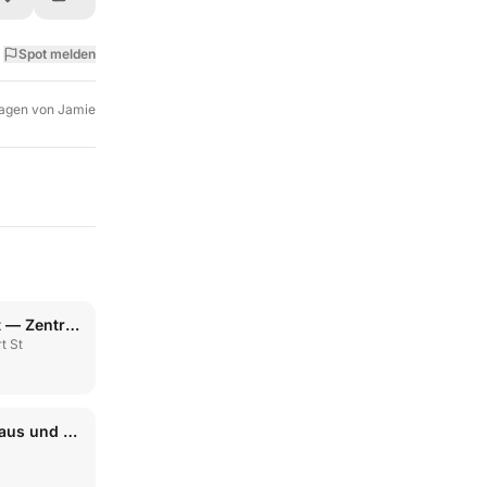
Spot melden
agen von
Jamie
Loma Linda Universität — Zentrum für Gesundheitsförderung
t St
Allgemeines Krankenhaus und Gesundheitszentrum Ikaria