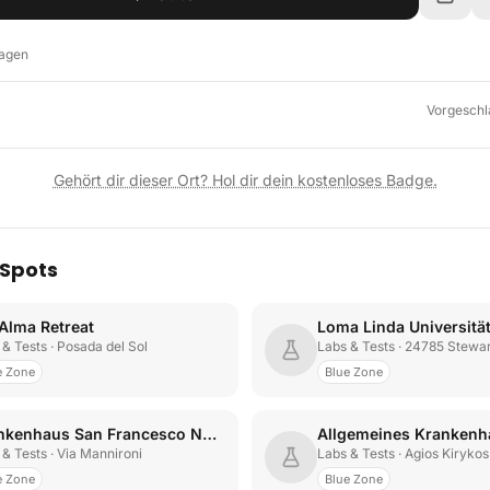
lagen
Vorgeschl
Gehört dir dieser Ort? Hol dir dein kostenloses Badge.
 Spots
 Alma Retreat
 & Tests
· Posada del Sol
Labs & Tests
· 24785 Stewar
e Zone
Blue Zone
Krankenhaus San Francesco Nuoro
 & Tests
· Via Mannironi
Labs & Tests
· Agios Kirykos
e Zone
Blue Zone