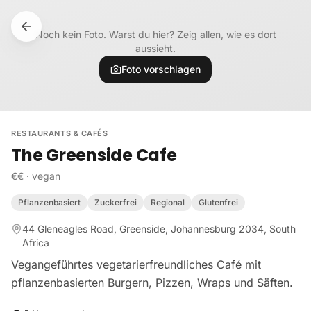
Zum Inhalt springen
Noch kein Foto. Warst du hier? Zeig allen, wie es dort
aussieht.
Foto vorschlagen
RESTAURANTS & CAFÉS
The Greenside Cafe
€€
·
vegan
Pflanzenbasiert
Zuckerfrei
Regional
Glutenfrei
44 Gleneagles Road, Greenside, Johannesburg 2034, South
Africa
Vegangeführtes vegetarierfreundliches Café mit
pflanzenbasierten Burgern, Pizzen, Wraps und Säften.