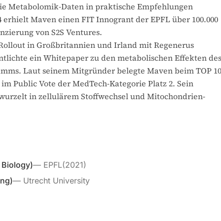
ie Metabolomik-Daten in praktische Empfehlungen
4 erhielt Maven einen FIT Innogrant der EPFL über 100.000
nzierung von S2S Ventures.
Rollout in Großbritannien und Irland mit Regenerus
ntlichte ein Whitepaper zu den metabolischen Effekten de
amms. Laut seinem Mitgründer belegte Maven beim TOP 1
 im Public Vote der MedTech-Kategorie Platz 2. Sein
l wurzelt in zellulärem Stoffwechsel und Mitochondrien-
 Biology)
—
EPFL
(
2021
)
ing)
—
Utrecht University