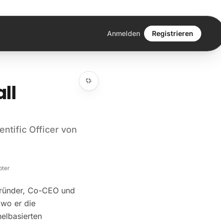
Anmelden
Registrieren
ll
ntific Officer von
pter
gründer, Co-CEO und
 wo er die
helbasierten