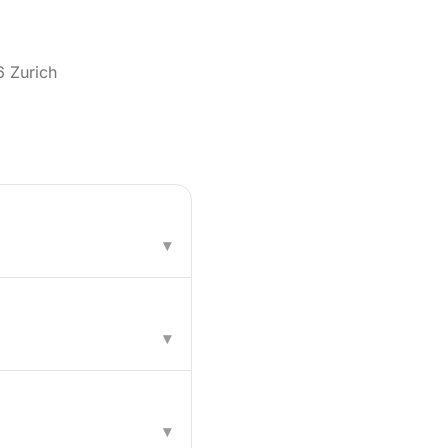
6 Zurich
▾
▾
▾