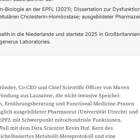
n-Biologie an der EPFL (2021); Dissertation zur Dysfunktio
llulären Cholesterin-Homöostase; ausgebildeter Pharmazeut
lth in die Niederlande und startete 2025 in Großbritannien 
egenerus Laboratories.
 Health (EPFL-Ausgründung) zusammen mit dem Data Scientis
gründer, Co-CEO und Chief Scientific Officer von Maven
ündung aus Lausanne, die nicht-invasive Speichel-
n, Ernährungsberatung und Functional-Medicine-Praxen
ünglich ausgebildeter Pharmazeut (Universität Utrecht) und
 EPFL mit Schwerpunkt mitochondriale Funktionen.
all mit dem Data Scientist Kevin Hof. Kern des
ichelbasiertes Metabolit-Messprotokoll und eine