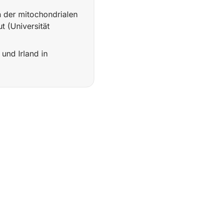
n der mitochondrialen
 (Universität
und Irland in
t Kevin Hof; das Unternehmen quantifiziert Metabolite aus