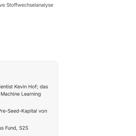
ive Stoffwechselanalyse
ntist Kevin Hof; das
 Machine Learning
Pre-Seed-Kapital von
us Fund, S2S