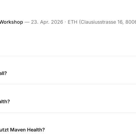
 Workshop
—
23. Apr. 2026
· ETH (Clausiusstrasse 16, 800
ll?
lth?
utzt Maven Health?