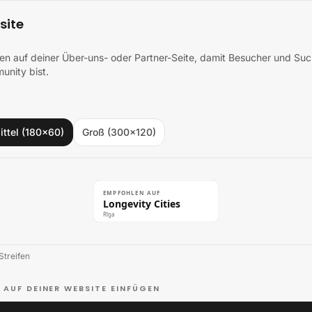
site
hen auf deiner Über-uns- oder Partner-Seite, damit Besucher und S
unity bist.
ittel (180×60)
Groß (300×120)
EMPFOHLEN AUF
Longevity Cities
Rīga
Streifen
 AUF DEINER WEBSITE EINFÜGEN