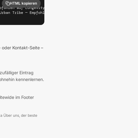
HTML kopieren
pfohlen auf Longevity Cities" target="_blank" rel="noopener" refe
Urban Tribe — Empfohlen auf Longevity Cities (Rīga)" width="180"
- oder Kontakt-Seite –
zufälliger Eintrag
 ohnehin kennenlernen.
sitewide im Footer
twa Über uns, der beste