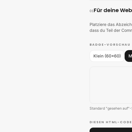
Für deine Web
01
Platziere das Abzeic
dass du Teil der Comm
BADGE-VORSCHAU
Klein (60×60)
M
Standard "gesehen auf"-
DIESEN HTML-CODE