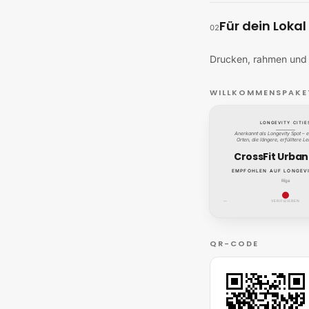
Für dein Lokal
02
Drucken, rahmen und s
WILLKOMMENSPAKE
LONGEVITY CITIE
Anerkannt als Longevity Spot – e
Orten, die längere, erfülltere L
CrossFit Urban
EMPFOHLEN AUF LONGEVI
Rīga
—
VERIFIZIEREN
QR-CODE