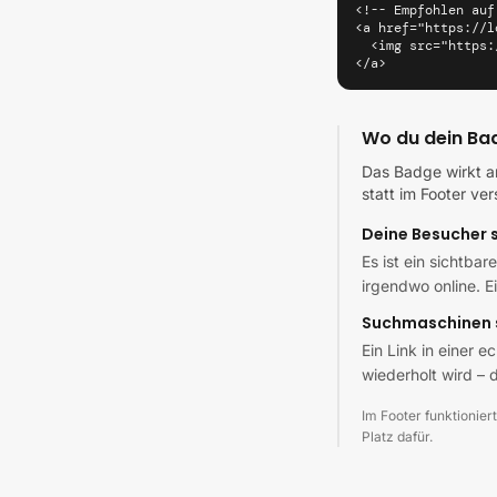
<!-- Empfohlen auf
<a href="https://l
  <img src="https:
</a>
Wo du dein Bad
Das Badge wirkt am
statt im Footer ve
Deine Besucher 
Es ist ein sichtbar
irgendwo online. E
Suchmaschinen 
Ein Link in einer e
wiederholt wird – d
Im Footer funktioniert
Platz dafür.