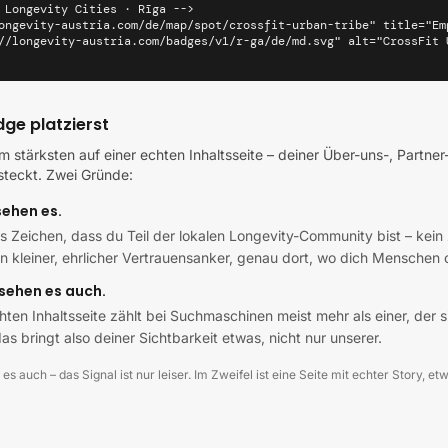
 Longevity Cities · Rīga -->

ongevity-austria.com/de/map/spot/crossfit-urban-tribe" title="Em
//longevity-austria.com/badges/v1/r-ga/de/md.svg" alt="CrossFit 
ge platzierst
 stärksten auf einer echten Inhaltsseite – deiner Über-uns-, Partner
rsteckt. Zwei Gründe:
sehen es.
es Zeichen, dass du Teil der lokalen Longevity-Community bist – kein 
in kleiner, ehrlicher Vertrauensanker, genau dort, wo dich Menschen
sehen es auch.
chten Inhaltsseite zählt bei Suchmaschinen meist mehr als einer, der 
as bringt also deiner Sichtbarkeit etwas, nicht nur unserer.
 es auch – das Signal ist nur leiser. Im Zweifel ist eine Seite mit echter Story, e