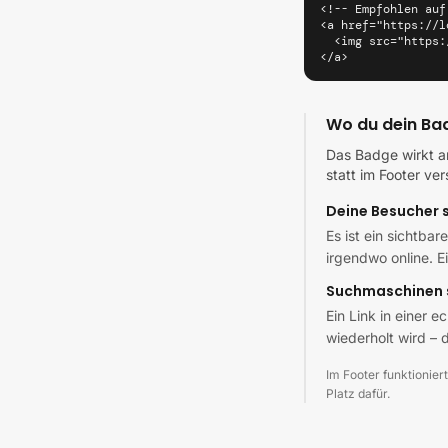
<!-- Empfohlen auf
<a href="https://l
  <img src="https:
</a>
Wo du dein Bad
Das Badge wirkt am
statt im Footer ve
Deine Besucher 
Es ist ein sichtbar
irgendwo online. E
Suchmaschinen 
Ein Link in einer e
wiederholt wird – d
Im Footer funktioniert
Platz dafür.