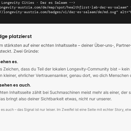
 Longevity Cities · Dar es Salaam -->

ongevity-austria.com/de/map/spot/healthfirst-lab-dar-es-salaam" 
//longevity-austria.com/badges/v1/dar-es-salaam/de/md.svg" alt="
ge platzierst
 stärksten auf einer echten Inhaltsseite – deiner Über-uns-, Partner
rsteckt. Zwei Gründe:
sehen es.
es Zeichen, dass du Teil der lokalen Longevity-Community bist – kein 
in kleiner, ehrlicher Vertrauensanker, genau dort, wo dich Menschen
sehen es auch.
chten Inhaltsseite zählt bei Suchmaschinen meist mehr als einer, der 
as bringt also deiner Sichtbarkeit etwas, nicht nur unserer.
 es auch – das Signal ist nur leiser. Im Zweifel ist eine Seite mit echter Story, e