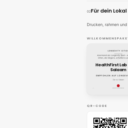
Für dein Lokal
02
Drucken, rahmen und s
WILLKOMMENSPAKE
LONGEVITY CITIE
Anerkannt als Longevity Spot – e
Orten, die längere, erfülltere L
HealthFirst Lab
Salaam
EMPFOHLEN AUF LONGEVI
Dar es Salaam
—
VERIFIZIEREN
QR-CODE