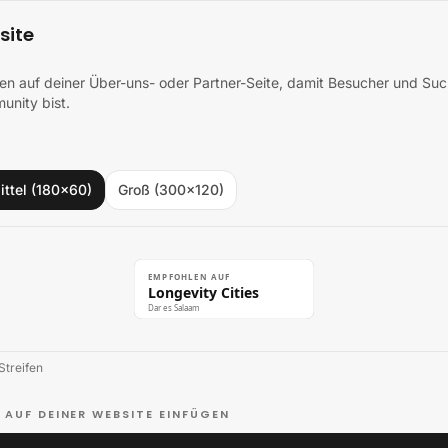
site
hen auf deiner Über-uns- oder Partner-Seite, damit Besucher und S
unity bist.
ittel (180×60)
Groß (300×120)
EMPFOHLEN AUF
Longevity Cities
Dar es Salaam
Streifen
 AUF DEINER WEBSITE EINFÜGEN