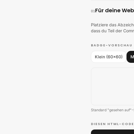
Für deine Web
01
Platziere das Abzeic
dass du Teil der Comm
BADGE-VORSCHAU
Klein (60×60)
M
Standard "gesehen auf"-
DIESEN HTML-CODE