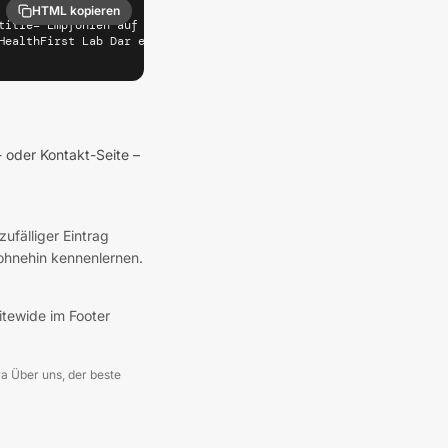
HTML kopieren
title="Empfohlen auf Longevity Cities" target="_blank" rel="noope
HealthFirst Lab Dar es Salaam — Empfohlen auf Longevity Cities (
- oder Kontakt-Seite –
zufälliger Eintrag
 ohnehin kennenlernen.
sitewide im Footer
twa Über uns, der beste