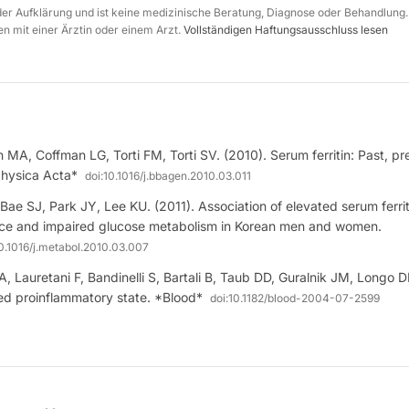
 der Aufklärung und ist keine medizinische Beratung, Diagnose oder Behandlung.
n mit einer Ärztin oder einem Arzt.
Vollständigen Haftungsausschluss lesen
MA, Coffman LG, Torti FM, Torti SV. (2010). Serum ferritin: Past, pr
physica Acta*
doi:
10.1016/j.bbagen.2010.03.011
Bae SJ, Park JY, Lee KU. (2011). Association of elevated serum ferri
tance and impaired glucose metabolism in Korean men and women.
0.1016/j.metabol.2010.03.007
 A, Lauretani F, Bandinelli S, Bartali B, Taub DD, Guralnik JM, Longo 
ted proinflammatory state. *Blood*
doi:
10.1182/blood-2004-07-2599