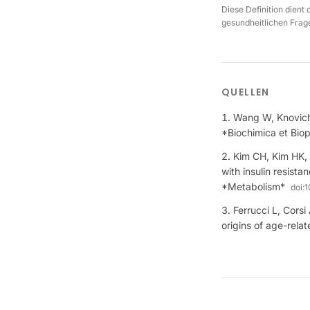
Diese Definition dient
gesundheitlichen Frage
QUELLEN
Wang W, Knovich 
*Biochimica et Bio
Kim CH, Kim HK, 
with insulin resis
*Metabolism*
doi:
1
Ferrucci L, Corsi
origins of age-rela