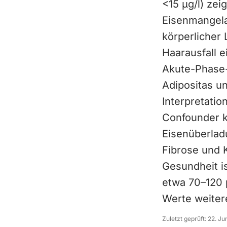
<15 µg/l) ze
Eisenmangela
körperlicher 
Haarausfall e
Akute-Phase-
Adipositas u
Interpretati
Confounder 
Eisenüberladu
Fibrose und K
Gesundheit is
etwa 70–120 
Werte weiter
Zuletzt geprüft:
22. Ju