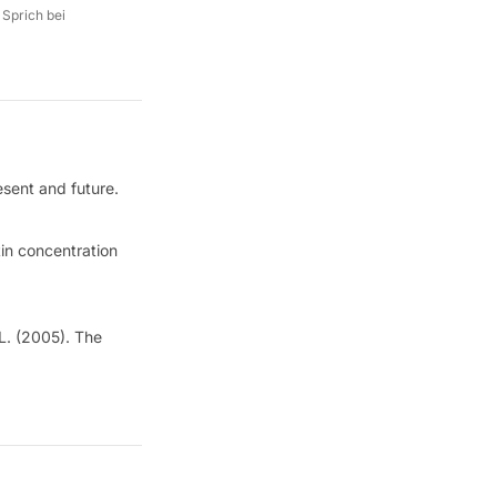
 Sprich bei
esent and future.
tin concentration
DL. (2005). The