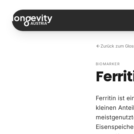
Zum Inhalt springen
Zurück zum Glos
BIOMARKER
Ferrit
Ferritin ist 
kleinen Antei
meistgenutzt
Eisenspeicher