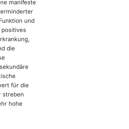
ine manifeste
verminderter
 Funktion und
 positives
erkrankung,
nd die
se
 sekundäre
tische
ert für die
r streben
ehr hohe