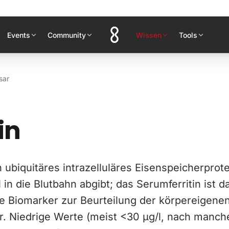
Events
Community
Wissen
Tools
sar
in
ein ubiquitäres intrazelluläres Eisenspeicherprot
l in die Blutbahn abgibt; das Serumferritin ist d
e Biomarker zur Beurteilung der körpereigene
. Niedrige Werte (meist <30 µg/l, nach manche