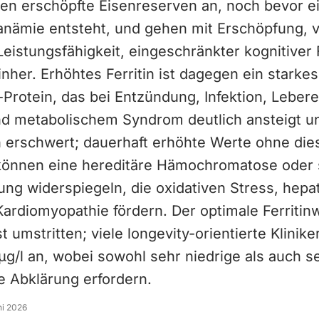
igen erschöpfte Eisenreserven an, noch bevor e
nämie entsteht, und gehen mit Erschöpfung, 
Leistungsfähigkeit, eingeschränkter kognitiver
inher. Erhöhtes Ferritin ist dagegen ein starkes
Protein, das bei Entzündung, Infektion, Leber
nd metabolischem Syndrom deutlich ansteigt u
on erschwert; dauerhaft erhöhte Werte ohne die
können eine hereditäre Hämochromatose oder
ng widerspiegeln, die oxidativen Stress, hepa
ardiomyopathie fördern. Der optimale Ferritinw
t umstritten; viele longevity-orientierte Klinike
µg/l an, wobei sowohl sehr niedrige als auch s
e Abklärung erfordern.
ni 2026