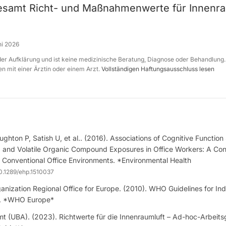
samt Richt- und Maßnahmenwerte für Innen
ni 2026
 der Aufklärung und ist keine medizinische Beratung, Diagnose oder Behandlung.
n mit einer Ärztin oder einem Arzt.
Vollständigen Haftungsausschluss lesen
ghton P, Satish U, et al.. (2016). Associations of Cognitive Functio
n, and Volatile Organic Compound Exposures in Office Workers: A Con
 Conventional Office Environments. *Environmental Health
0.1289/ehp.1510037
anization Regional Office for Europe. (2010). WHO Guidelines for Indo
ts. *WHO Europe*
 (UBA). (2023). Richtwerte für die Innenraumluft – Ad-hoc-Arbeits