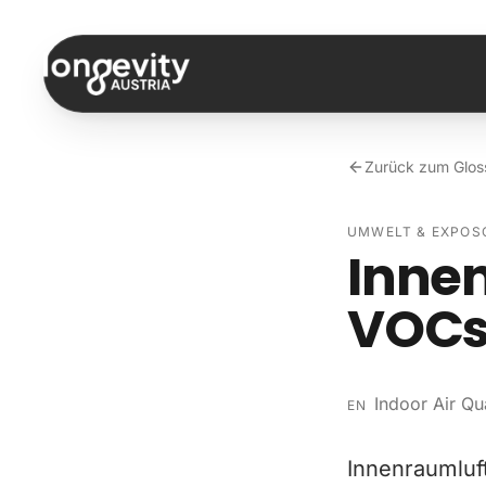
Zum Inhalt springen
Zurück zum Glos
UMWELT & EXPOS
Innen
VOC
Indoor Air Qu
EN
Innenraumluft