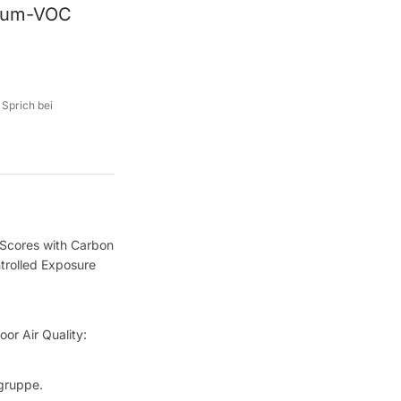
raum-VOC
 Sprich bei
n Scores with Carbon
trolled Exposure
or Air Quality:
gruppe.