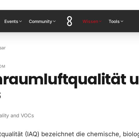
Events
Community
Wissen
Tools
sar
OM
raumluftqualität 
s
ality and VOCs
qualität (IAQ) bezeichnet die chemische, biol