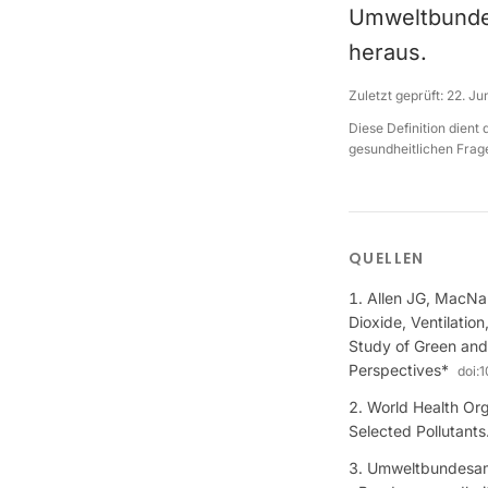
Umweltbunde
heraus.
Zuletzt geprüft:
22. Ju
Diese Definition dient
gesundheitlichen Frage
QUELLEN
Allen JG, MacNau
Dioxide, Ventilatio
Study of Green and
Perspectives*
doi:
1
World Health Org
Selected Pollutan
Umweltbundesamt