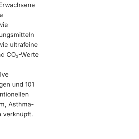
 Erwachsene
ge
wie
ungsmitteln
ie ultrafeine
und CO₂-Werte
ive
gen und 101
ntionellen
om, Asthma-
 verknüpft.