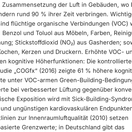
e Zusammensetzung der Luft in Gebäuden, wo
ändern rund 90 % ihrer Zeit verbringen. Wichti
sind flüchtige organische Verbindungen (VOC) 
 Benzol und Toluol aus Möbeln, Farben, Reinig
ng; Stickstoffdioxid (NO₂) aus Gasherden; sow
 Kochen, Kerzen und Druckern. Erhöhte VOC- 
en kognitive Höherfunktionen: Die kontrollierte
tudie „COGfx“ (2016) zeigte 61 % höhere kognit
te unter VOC-armen Green-Building-Bedingun
te bei verbesserter Lüftung gegenüber konve
ische Exposition wird mit Sick-Building-Syndr
 und ungünstigen kardiovaskulären Endpunkten
inien zur Innenraumluftqualität (2010) setzen
asierte Grenzwerte; in Deutschland gibt das