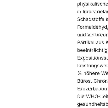
physikalisch
in Industriel
Schadstoffe 
Formaldehyd,
und Verbrennu
Partikel aus
beeinträchtig
Expositionss
Leistungswer
% höhere Wer
Büros. Chron
Exazerbation
Die WHO-Leitl
gesundheitsb