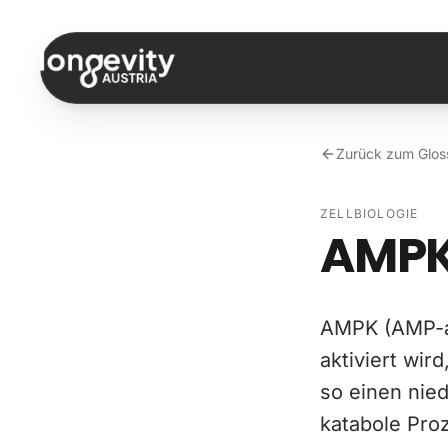
Zum Inhalt springen
Zurück zum Glos
ZELLBIOLOGIE
AMP
AMPK (AMP-akt
aktiviert wi
so einen nied
katabole Pro