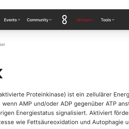
Events
Community
Wissen
Tools
sar
K
ivierte Proteinkinase) ist ein zellulärer Ener
rd, wenn AMP und/oder ADP gegenüber ATP ans
rigen Energiestatus signalisiert. Aktiviert förde
zesse wie Fettsäureoxidation und Autophagie