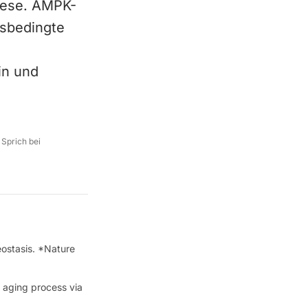
hese. AMPK-
rsbedingte
in und
 Sprich bei
eostasis. *Nature
 aging process via