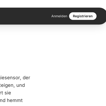
Anmelden
Registrieren
giesensor, der
teigen, und
rt sie
 und hemmt