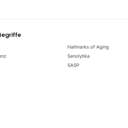
egriffe
Hallmarks of Aging
enz
Senolytika
SASP