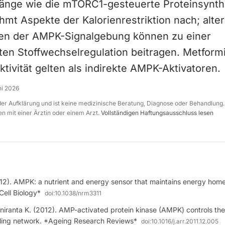
änge wie die mTORC1-gesteuerte Proteinsynt
hmt Aspekte der Kalorienrestriktion nach; alte
en der AMPK-Signalgebung können zu einer
gten Stoffwechselregulation beitragen. Metform
ktivität gelten als indirekte AMPK-Aktivatoren.
ni 2026
 der Aufklärung und ist keine medizinische Beratung, Diagnose oder Behandlung.
n mit einer Ärztin oder einem Arzt.
Vollständigen Haftungsausschluss lesen
2012). AMPK: a nutrient and energy sensor that maintains energy hom
Cell Biology*
doi:
10.1038/nrm3311
niranta K. (2012). AMP-activated protein kinase (AMPK) controls the
aling network. *Ageing Research Reviews*
doi:
10.1016/j.arr.2011.12.005