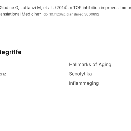
Giudice G, Lattanzi M, et al.. (2014). mTOR inhibition improves immun
ranslational Medicine*
doi:
10.1126/scitranslmed.3009892
egriffe
Hallmarks of Aging
enz
Senolytika
Inflammaging