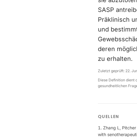
sie abzutöten
SASP antrei
Präklinisch u
und bestimmt
Gewebsschäde
deren möglic
zu erhalten.
Zuletzt geprüft:
22. Ju
Diese Definition dient
gesundheitlichen Frage
QUELLEN
Zhang L, Pitcher
with senotherapeut