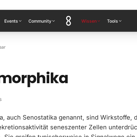
Events
Community
Wissen
Tools
sar
morphika
s
 auch Senostatika genannt, sind Wirkstoffe, d
ekretionsaktivität seneszenter Zellen unterdrü