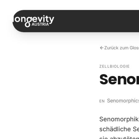
Zum Inhalt springen
Zurück zum Glos
ZELLBIOLOGIE
Seno
Senomorphic
EN
Senomorphika,
schädliche S