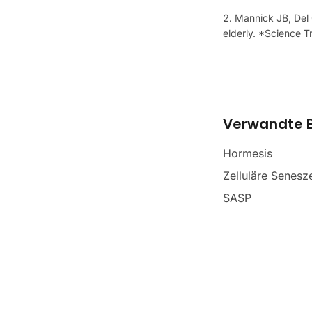
Mannick JB, Del 
elderly. *Science T
Verwandte B
Hormesis
Zelluläre Senesz
SASP