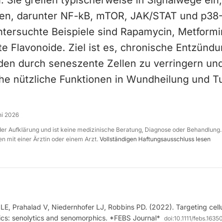
. Sie greifen typischerweise in Signalwege ein
ben, darunter NF-kB, mTOR, JAK/STAT und p3
ntersuchte Beispiele sind Rapamycin, Metformin
e Flavonoide. Ziel ist es, chronische Entzünd
n durch seneszente Zellen zu verringern und 
he nützliche Funktionen in Wundheilung und 
ni 2026
 der Aufklärung und ist keine medizinische Beratung, Diagnose oder Behandlung.
n mit einer Ärztin oder einem Arzt.
Vollständigen Haftungsausschluss lesen
 LE, Prahalad V, Niedernhofer LJ, Robbins PD. (2022). Targeting cel
ics: senolytics and senomorphics. *FEBS Journal*
doi:
10.1111/febs.1635