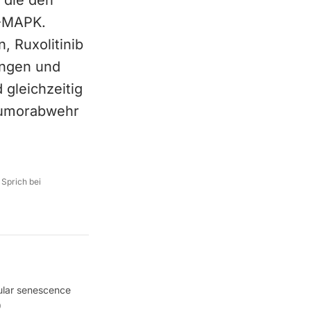
, die den
8-MAPK.
, Ruxolitinib
ungen und
gleichzeitig
Tumorabwehr
 Sprich bei
lular senescence
0