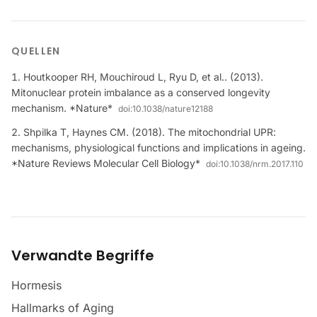
QUELLEN
Houtkooper RH, Mouchiroud L, Ryu D, et al.. (2013).
Mitonuclear protein imbalance as a conserved longevity
mechanism. *Nature*
doi:
10.1038/nature12188
Shpilka T, Haynes CM. (2018). The mitochondrial UPR:
mechanisms, physiological functions and implications in ageing.
*Nature Reviews Molecular Cell Biology*
doi:
10.1038/nrm.2017.110
Verwandte Begriffe
Hormesis
Hallmarks of Aging