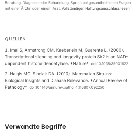
Beratung, Diagnose oder Behandlung. Sprich bei gesundheitlichen Fragen
mit einer Ärztin oder einem Arzt.
Vollständigen Haftungsausschluss lesen
QUELLEN
Imai S, Armstrong CM, Kaeberlein M, Guarente L. (2000).
Transcriptional silencing and longevity protein Sir2 is an NAD-
dependent histone deacetylase. *Nature*
doi:
10.1038/35001622
Haigis MC, Sinclair DA. (2010). Mammalian Sirtuins:
Biological Insights and Disease Relevance. *Annual Review of
Pathology*
doi:
10.1146/annurev.pathol.4.110807.092250
Verwandte Begriffe