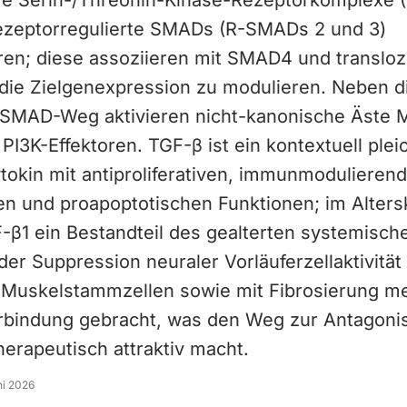
e Serin-/Threonin-Kinase-Rezeptorkomplexe (
rezeptorregulierte SMADs (R-SMADs 2 und 3)
ren; diese assoziieren mit SMAD4 und transloz
 die Zielgenexpression zu modulieren. Neben 
SMAD-Weg aktivieren nicht-kanonische Äste 
I3K-Effektoren. TGF-β ist ein kontextuell plei
tokin mit antiproliferativen, immunmodulieren
en und proapoptotischen Funktionen; im Altersk
-β1 ein Bestandteil des gealterten systemisch
der Suppression neuraler Vorläuferzellaktivität
 Muskelstammzellen sowie mit Fibrosierung m
rbindung gebracht, was den Weg zur Antagoni
erapeutisch attraktiv macht.
ni 2026