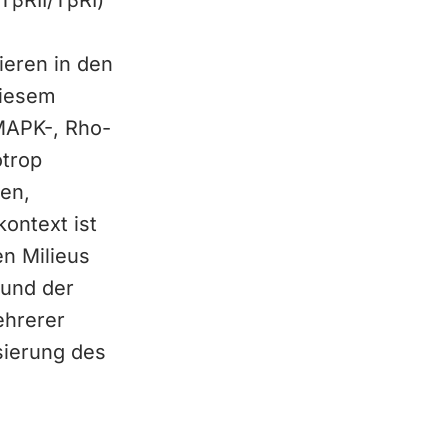
TβRII/TβRI)
ieren in den
diesem
MAPK-, Rho-
otrop
den,
ontext ist
en Milieus
 und der
ehrerer
sierung des