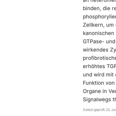
an heteromer
binden, die 
phosphorylie
Zellkern, um
kanonischen 
GTPase- und P
wirkendes Zy
profibrotisch
erhöhtes TGF
und wird mit 
Funktion von
Organe in Ve
Signalwegs th
Zuletzt geprüft:
22. Ju