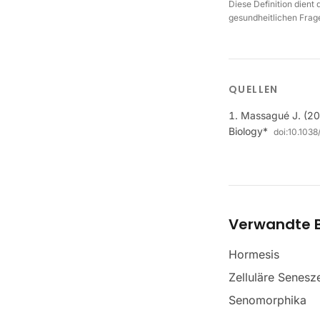
Diese Definition dient
gesundheitlichen Frage
QUELLEN
Massagué J. (201
Biology*
doi:
10.103
Verwandte B
Hormesis
Zelluläre Senesz
Senomorphika