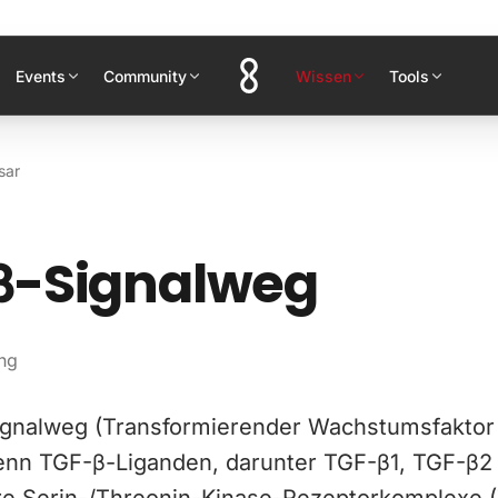
Events
Community
Wissen
Tools
sar
β-Signalweg
ing
gnalweg (Transformierender Wachstumsfaktor 
enn TGF-β-Liganden, darunter TGF-β1, TGF-β2