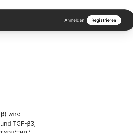
Anmelden
Registrieren
β) wird
 und TGF-β3,