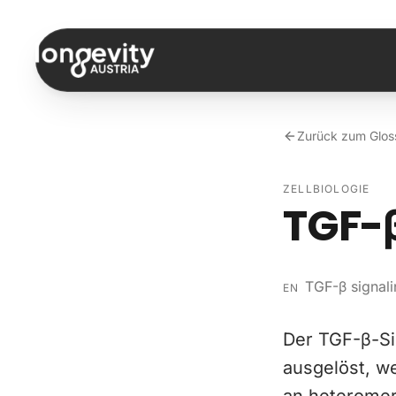
Zum Inhalt springen
Zurück zum Glos
ZELLBIOLOGIE
TGF-
TGF-β signal
EN
Der TGF-β-Si
ausgelöst, w