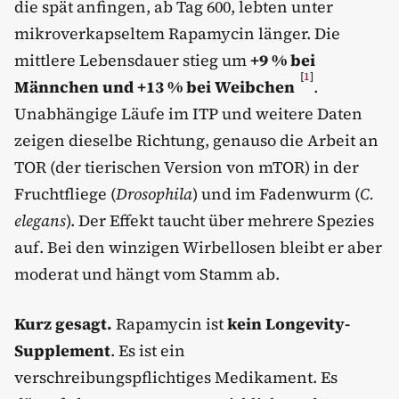
die spät anfingen, ab Tag 600, lebten unter
mikroverkapseltem Rapamycin länger. Die
mittlere Lebensdauer stieg um
+9 % bei
[
1
]
Männchen und +13 % bei Weibchen
.
Unabhängige Läufe im ITP und weitere Daten
zeigen dieselbe Richtung, genauso die Arbeit an
TOR (der tierischen Version von mTOR) in der
Fruchtfliege (
Drosophila
) und im Fadenwurm (
C.
elegans
). Der Effekt taucht über mehrere Spezies
auf. Bei den winzigen Wirbellosen bleibt er aber
moderat und hängt vom Stamm ab.
Kurz gesagt.
Rapamycin ist
kein Longevity-
Supplement
. Es ist ein
verschreibungspflichtiges Medikament. Es