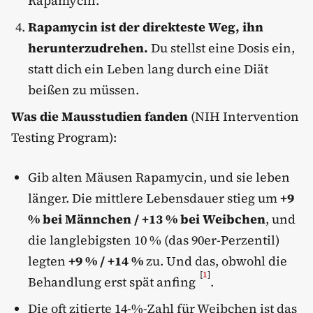
Rapamycin.
Rapamycin ist der direkteste Weg, ihn
herunterzudrehen.
Du stellst eine Dosis ein,
statt dich ein Leben lang durch eine Diät
beißen zu müssen.
Was die Mausstudien fanden
(NIH Intervention
Testing Program):
Gib alten Mäusen Rapamycin, und sie leben
länger. Die mittlere Lebensdauer stieg um
+9
% bei Männchen / +13 % bei Weibchen
, und
die langlebigsten 10 % (das 90er-Perzentil)
legten
+9 % / +14 %
zu. Und das, obwohl die
[
1
]
Behandlung erst spät anfing
.
Die oft zitierte 14-%-Zahl für Weibchen ist das