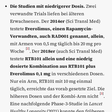
Die Studien mit niedrigerer Dosis.
Zwei
verwandte Trials liefen bei älteren
Erwachsenen. Der
2014er
(Sci Transl Med)
testete
Everolimus, einen Rapamycin-
Verwandten, auch RAD001 genannt, allein
,
mit Armen von 0,5 mg täglich bis 20 mg pro
[
2
]
Woche
. Der
2018er
(auch Sci Transl Med)
testete
RTB101 allein und eine niedrig
dosierte Kombination aus RTB101 plus
Everolimus 0,1 mg
in verschiedenen Dosen.
Nur ein Arm, RTB101 mit 10 mg einmal
täglich, erreichte das vorab gesetzte Ziel. Die
[
3
]
höheren Dosen und der Kombi-Arm nicht
.
Eine nachfolgende Phase-3-Studie in
Lancet
Healthy Longevity
(2021) konnte den früheren