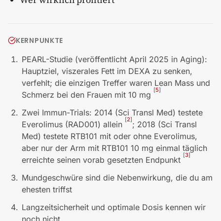
KERNPUNKTE
PEARL-Studie (veröffentlicht April 2025 in Aging):
Hauptziel, viszerales Fett im DEXA zu senken,
verfehlt; die einzigen Treffer waren Lean Mass und
[
5
]
Schmerz bei den Frauen mit 10 mg
Zwei Immun-Trials: 2014 (Sci Transl Med) testete
[
2
]
Everolimus (RAD001) allein
; 2018 (Sci Transl
Med) testete RTB101 mit oder ohne Everolimus,
aber nur der Arm mit RTB101 10 mg einmal täglich
[
3
]
erreichte seinen vorab gesetzten Endpunkt
Mundgeschwüre sind die Nebenwirkung, die du am
ehesten triffst
Langzeitsicherheit und optimale Dosis kennen wir
noch nicht