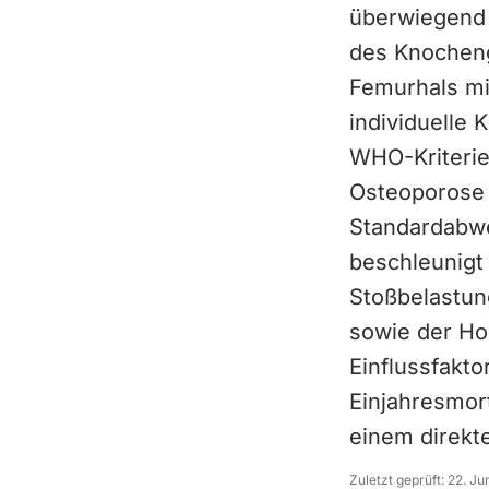
überwiegend 
des Knocheng
Femurhals mi
individuelle
WHO-Kriterie
Osteoporose (
Standardabwe
beschleunigt
Stoßbelastun
sowie der Ho
Einflussfakto
Einjahresmor
einem direkte
Zuletzt geprüft:
22. Ju