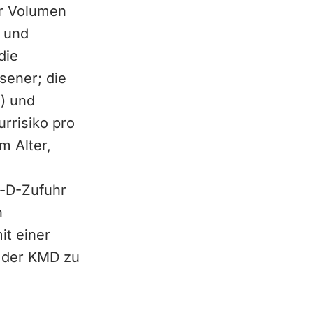
er Volumen
 und
die
sener; die
5) und
rrisiko pro
m Alter,
n-D-Zufuhr
n
it einer
g der KMD zu