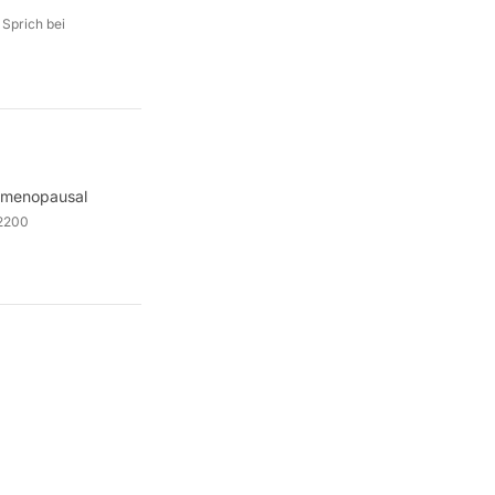
 Sprich bei
ostmenopausal
2200