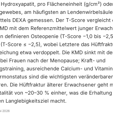
Hydroxyapatit, pro Flächeneinheit (g/cm²) od
ewebes, am häufigsten an Lendenwirbelsäule
ttels DEXA gemessen. Der T-Score vergleicht 
 KMD mit dem Referenzmittelwert junger Erwach
n definieren Osteopenie (T-Score −1,0 bis −2,
T-Score ≤ −2,5), wobei Letztere das Hüftfraktu
ichung etwa verdoppelt. Die KMD sinkt mit de
 bei Frauen nach der Menopause; Kraft- und
gstraining, ausreichende Calcium- und Vitami
rmonstatus sind die wichtigsten veränderbare
ren. Die Hüftfraktur älterer Erwachsener geht m
talität von ~20–30 % einher, was die Erhaltun
n Langlebigkeitsziel macht.
ni 2026