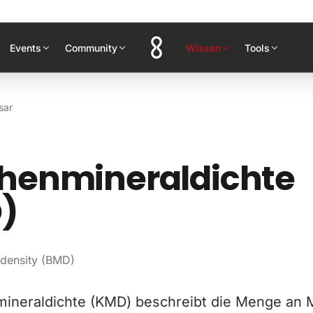
Events
Community
Wissen
Tools
sar
henmineraldichte
)
 density (BMD)
ineraldichte (KMD) beschreibt die Menge an M