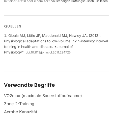
mit einer Ärztin oder einem Arzt.
Vollständigen Haftungsausschluss lesen
QUELLEN
Gibala MJ, Little JP, Macdonald MJ, Hawley JA. (2012).
Physiological adaptations to low-volume, high-intensity interval
training in health and disease. *Journal of
Physiology*
doi:
10.1113/jphysiol.2011.224725
Verwandte Begriffe
VO2max (maximale Sauerstoffaufnahme)
Zone-2-Training
Aerobe Kapazität