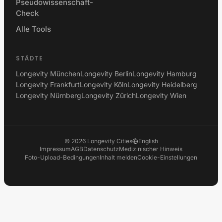
Pseudowissenschaft-
Check
Alle Tools
STÄDTE
Longevity München
Longevity Berlin
Longevity Hamburg
Longevity Frankfurt
Longevity Köln
Longevity Heidelberg
Longevity Nürnberg
Longevity Zürich
Longevity Wien
©
2026
Longevity Cities
English
Impressum
AGB
Datenschutz
Medizinischer Hinweis
Foto-Upload-Bedingungen
Inhalt melden
Cookie-Einstellungen