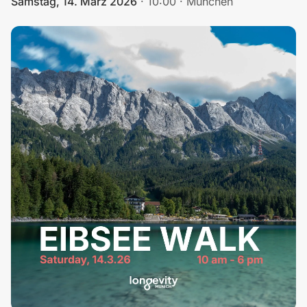
Samstag, 14. März 2026
·
10:00
·
München