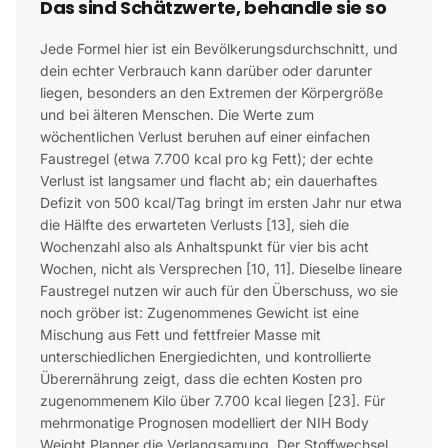
Das sind Schätzwerte, behandle sie so
Jede Formel hier ist ein Bevölkerungsdurchschnitt, und
dein echter Verbrauch kann darüber oder darunter
liegen, besonders an den Extremen der Körpergröße
und bei älteren Menschen. Die Werte zum
wöchentlichen Verlust beruhen auf einer einfachen
Faustregel (etwa 7.700 kcal pro kg Fett); der echte
Verlust ist langsamer und flacht ab; ein dauerhaftes
Defizit von 500 kcal/Tag bringt im ersten Jahr nur etwa
die Hälfte des erwarteten Verlusts [13], sieh die
Wochenzahl also als Anhaltspunkt für vier bis acht
Wochen, nicht als Versprechen [10, 11]. Dieselbe lineare
Faustregel nutzen wir auch für den Überschuss, wo sie
noch gröber ist: Zugenommenes Gewicht ist eine
Mischung aus Fett und fettfreier Masse mit
unterschiedlichen Energiedichten, und kontrollierte
Überernährung zeigt, dass die echten Kosten pro
zugenommenem Kilo über 7.700 kcal liegen [23]. Für
mehrmonatige Prognosen modelliert der NIH Body
Weight Planner die Verlangsamung. Der Stoffwechsel