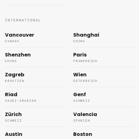
INTERNATIONAL
Vancouver
Shanghai
CANADA
CHINA
Shenzhen
Paris
CHINA
FRANKREICH
Zagreb
Wien
KROATIEN
ÖSTERREICH
Riad
Genf
SAUDI-ARABIEN
SCHWEIZ
Zürich
Valencia
SCHWEIZ
SPANIEN
Austin
Boston