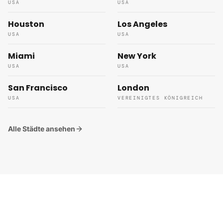
USA
USA
Houston
Los Angeles
USA
USA
Miami
New York
USA
USA
San Francisco
London
USA
VEREINIGTES KÖNIGREICH
Alle Städte ansehen