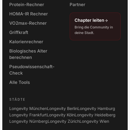
Protein-Rechner
Partner
HOMA-IR Rechner
Chapter leiten
VO2max-Rechner
Bring die Community in
Griffkraft
deine Stadt.
Kalorienrechner
Biologisches Alter
berechnen
Pseudowissenschaft-
Check
Alle Tools
STÄDTE
Longevity München
Longevity Berlin
Longevity Hamburg
Longevity Frankfurt
Longevity Köln
Longevity Heidelberg
Longevity Nürnberg
Longevity Zürich
Longevity Wien