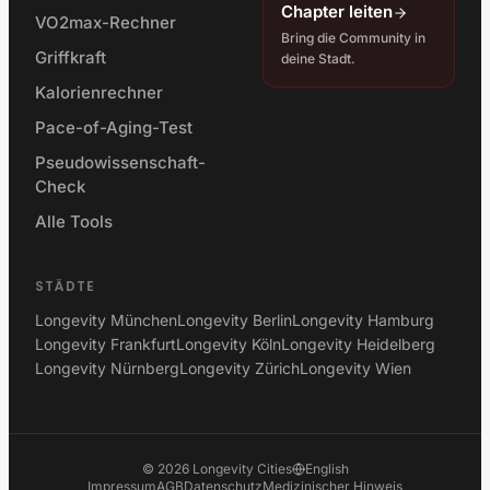
Chapter leiten
VO2max-Rechner
Bring die Community in
Griffkraft
deine Stadt.
Kalorienrechner
Pace-of-Aging-Test
Pseudowissenschaft-
Check
Alle Tools
STÄDTE
Longevity München
Longevity Berlin
Longevity Hamburg
Longevity Frankfurt
Longevity Köln
Longevity Heidelberg
Longevity Nürnberg
Longevity Zürich
Longevity Wien
©
2026
Longevity Cities
English
Impressum
AGB
Datenschutz
Medizinischer Hinweis