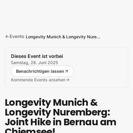
Zum Inhalt springen
Events
›
Longevity Munich & Longevity Nuremberg: Joint Hike in Bernau am Chiemsee!
Dieses Event ist vorbei
Samstag, 28. Juni 2025
Benachrichtigen lassen
Kommende Events ansehen
Longevity Munich &
Longevity Nuremberg:
Joint Hike in Bernau am
Chiemsee!