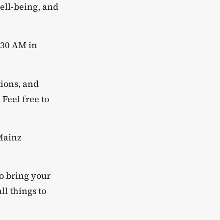
ell-being, and
:30 AM in
tions, and
Feel free to
 Mainz
to bring your
ll things to