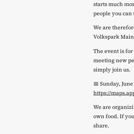
starts much mor
people you can t
​We are therefo
Volkspark Mainz
​The event is fo
meeting new peo
simply join us.
​📅 Sunday, Jun
https://maps.
​We are organizi
own food. If you
share.