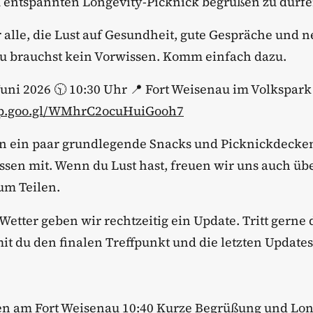
 entspannten Longevity-Picknick begrüßen zu dürfe
ür alle, die Lust auf Gesundheit, gute Gespräche und 
u brauchst kein Vorwissen. Komm einfach dazu.
. Juni 2026 🕥 10:30 Uhr 📍 Fort Weisenau im Volkspar
app.goo.gl/WMhrC2ocuHuiGooh7
en ein paar grundlegende Snacks und Picknickdecken
ssen mit. Wenn du Lust hast, freuen wir uns auch üb
um Teilen.
 Wetter geben wir rechtzeitig ein Update. Tritt gerne
it du den finalen Treffpunkt und die letzten Updat
n am Fort Weisenau 10:40 Kurze Begrüßung und Lon