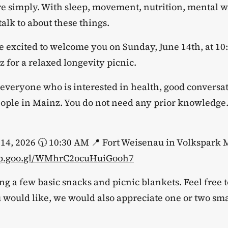
e simply. With sleep, movement, nutrition, mental w
alk to about these things.
re excited to welcome you on Sunday, June 14th, at 10
 for a relaxed longevity picnic.
r everyone who is interested in health, good conversa
ple in Mainz. You do not need any prior knowledge. 
e 14, 2026 🕥 10:30 AM 📍 Fort Weisenau in Volkspark
app.goo.gl/WMhrC2ocuHuiGooh7
ng a few basic snacks and picnic blankets. Feel free 
 would like, we would also appreciate one or two sma