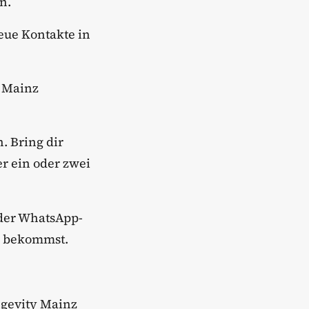
n.
neue Kontakte in
k Mainz
. Bring dir
er ein oder zwei
 der WhatsApp-
es bekommst.
gevity Mainz