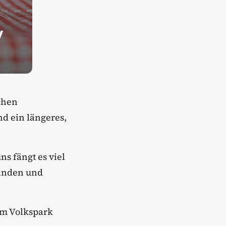
chen
d ein längeres,
ns fängt es viel
finden und
 im Volkspark