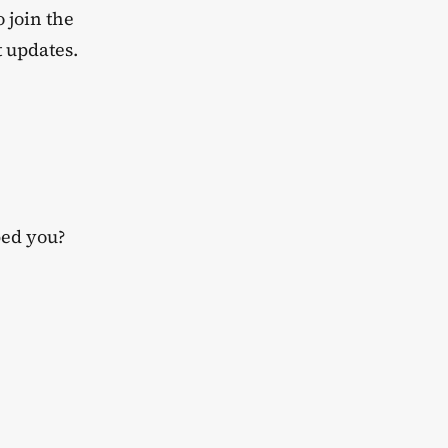
o join the
t updates.
ped you?