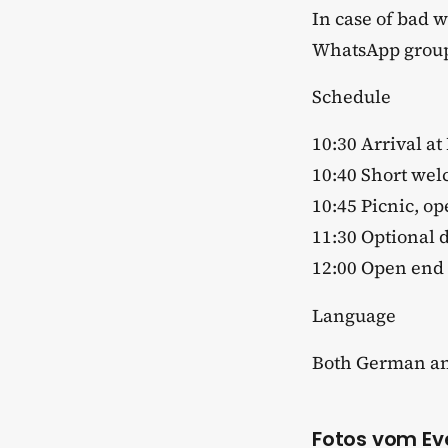
​In case of bad 
WhatsApp group 
​Schedule
​10:30 Arrival a
10:40 Short we
10:45 Picnic, o
11:30 Optional 
12:00 Open end
​Language
​Both German an
Fotos vom Ev