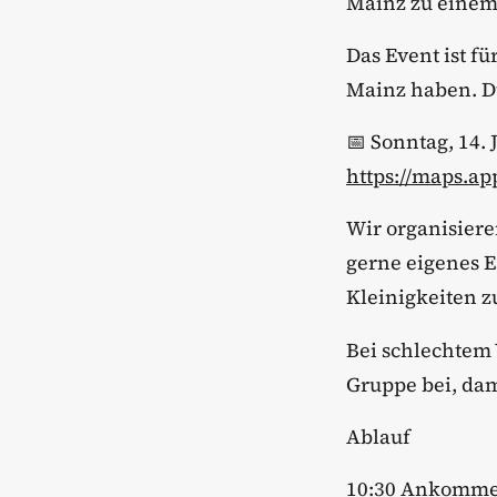
Mainz zu einem
​Das Event ist f
Mainz haben. D
​📅 Sonntag, 14
https://maps.
​Wir organisier
gerne eigenes E
Kleinigkeiten z
​Bei schlechtem
Gruppe bei, dam
​Ablauf
​10:30 Ankomme