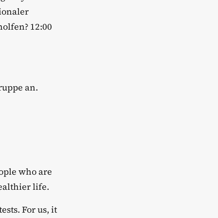
ionaler
olfen? 12:00
ruppe an.
eople who are
althier life.
sts. For us, it