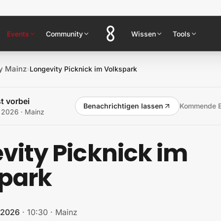
Events
Community
Wissen
Tools
y Mainz
›
Longevity Picknick im Volkspark
t vorbei
Benachrichtigen lassen
Kommende E
i 2026
· Mainz
vity Picknick im
park
 2026
·
10:30
·
Mainz