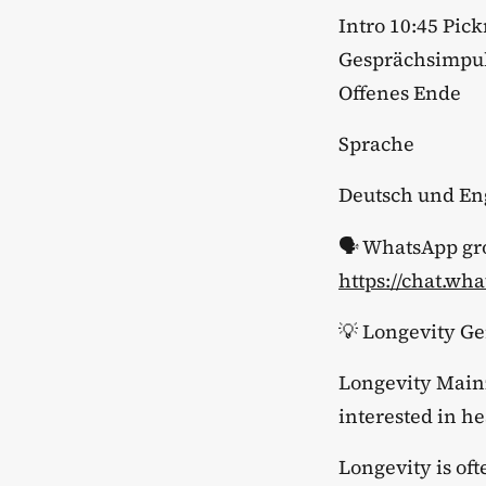
Intro 10:45 Pic
Gesprächsimpul
Offenes Ende
​Sprache
​Deutsch und En
🗣️ WhatsApp gro
https://chat.
​💡 Longevity 
​Longevity Main
interested in he
​Longevity is of