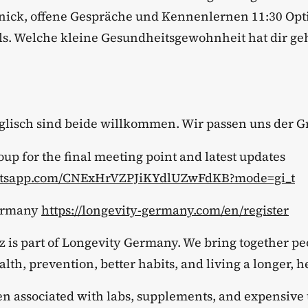
knick, offene Gespräche und Kennenlernen 11:30 Opt
s. Welche kleine Gesundheitsgewohnheit hat dir geh
glisch sind beide willkommen. Wir passen uns der G
up for the final meeting point and latest updates
whatsapp.com/CNExHrVZPJiKYdlUZwFdKB?mode=gi_t
Germany
https://longevity-germany.com/en/register
z is part of Longevity Germany. We bring together p
alth, prevention, better habits, and living a longer, he
ten associated with labs, supplements, and expensive te