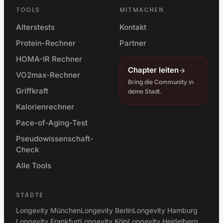
TOOLS
MITMACHEN
Alterstests
Kontakt
Protein-Rechner
Partner
HOMA-IR Rechner
Chapter leiten
VO2max-Rechner
Bring die Community in
Griffkraft
deine Stadt.
Kalorienrechner
Pace-of-Aging-Test
Pseudowissenschaft-
Check
Alle Tools
STÄDTE
Longevity München
Longevity Berlin
Longevity Hamburg
Longevity Frankfurt
Longevity Köln
Longevity Heidelberg