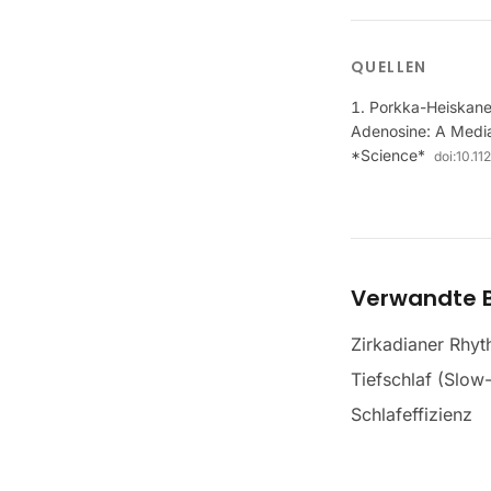
QUELLEN
Porkka-Heiskane
Adenosine: A Media
*Science*
doi:
10.11
Verwandte B
Zirkadianer Rhy
Tiefschlaf (Slow
Schlafeffizienz