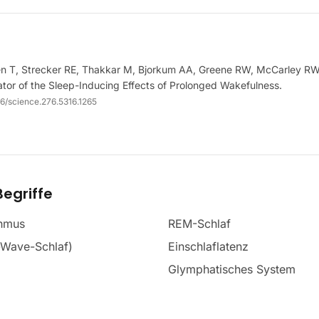
n T, Strecker RE, Thakkar M, Bjorkum AA, Greene RW, McCarley RW.
tor of the Sleep-Inducing Effects of Prolonged Wakefulness.
26/science.276.5316.1265
egriffe
thmus
REM-Schlaf
-Wave-Schlaf)
Einschlaflatenz
Glymphatisches System