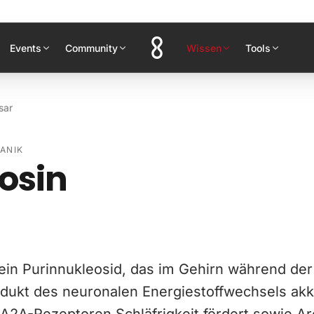
Events
Community
Wissen
Tools
sar
IANIK
osin
 ein Purinnukleosid, das im Gehirn während d
dukt des neuronalen Energiestoffwechsels akk