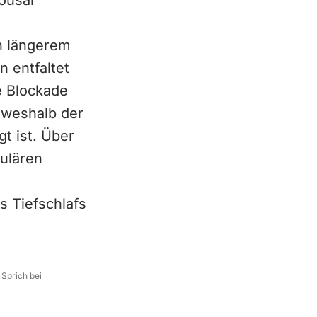
ousal
h längerem
n entfaltet
e Blockade
 weshalb der
t ist. Über
kulären
s Tiefschlafs
 Sprich bei