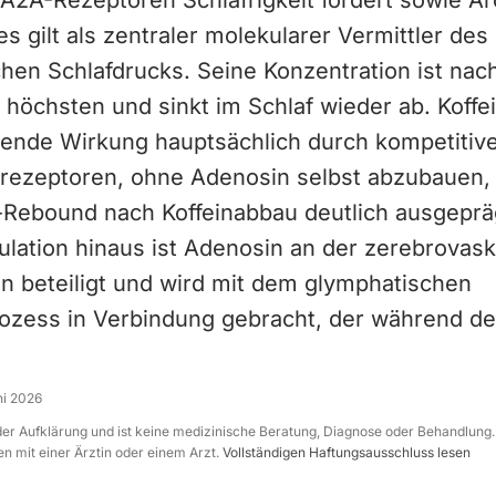
 A2A-Rezeptoren Schläfrigkeit fördert sowie Ar
es gilt als zentraler molekularer Vermittler des
hen Schlafdrucks. Seine Konzentration ist nac
öchsten und sinkt im Schlaf wieder ab. Koffei
erende Wirkung hauptsächlich durch kompetitiv
rezeptoren, ohne Adenosin selbst abzubauen,
s-Rebound nach Koffeinabbau deutlich ausgepräg
ulation hinaus ist Adenosin an der zerebrovas
on beteiligt und wird mit dem glymphatischen
ozess in Verbindung gebracht, der während de
ni 2026
 der Aufklärung und ist keine medizinische Beratung, Diagnose oder Behandlung.
n mit einer Ärztin oder einem Arzt.
Vollständigen Haftungsausschluss lesen