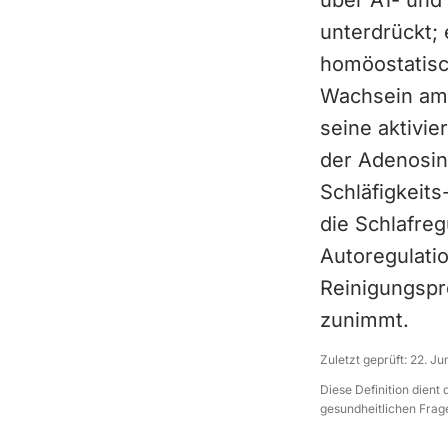
über A1- und
unterdrückt; 
homöostatisc
Wachsein am h
seine aktivi
der Adenosin
Schläfigkeit
die Schlafreg
Autoregulati
Reinigungspr
zunimmt.
Zuletzt geprüft:
22. Ju
Diese Definition dient
gesundheitlichen Frage