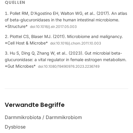
QUELLEN
Pollet RM, D'Agostino EH, Walton WG, et al.. (2017). An atlas
of beta-glucuronidases in the human intestinal microbiome.
*Structure*
doi:
10.1016/j.str.2017.05.003
Plottel CS, Blaser MJ. (2011). Microbiome and malignancy.
*Cell Host & Microbe*
doi:
10.1016/j.chom.2011.10.003
Hu S, Ding Q, Zhang W, et al.. (2023). Gut microbial beta-
glucuronidase: a vital regulator in female estrogen metabolism.
*Gut Microbes*
doi:
10.1080/19490976.2023.2236749
Verwandte Begriffe
Darmmikrobiota / Darmmikrobiom
Dysbiose