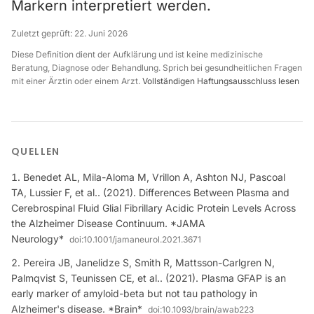
Markern interpretiert werden.
Zuletzt geprüft:
22. Juni 2026
Diese Definition dient der Aufklärung und ist keine medizinische
Beratung, Diagnose oder Behandlung. Sprich bei gesundheitlichen Fragen
mit einer Ärztin oder einem Arzt.
Vollständigen Haftungsausschluss lesen
QUELLEN
Benedet AL, Mila-Aloma M, Vrillon A, Ashton NJ, Pascoal
TA, Lussier F, et al.. (2021). Differences Between Plasma and
Cerebrospinal Fluid Glial Fibrillary Acidic Protein Levels Across
the Alzheimer Disease Continuum. *JAMA
Neurology*
doi:
10.1001/jamaneurol.2021.3671
Pereira JB, Janelidze S, Smith R, Mattsson-Carlgren N,
Palmqvist S, Teunissen CE, et al.. (2021). Plasma GFAP is an
early marker of amyloid-beta but not tau pathology in
Alzheimer's disease. *Brain*
doi:
10.1093/brain/awab223