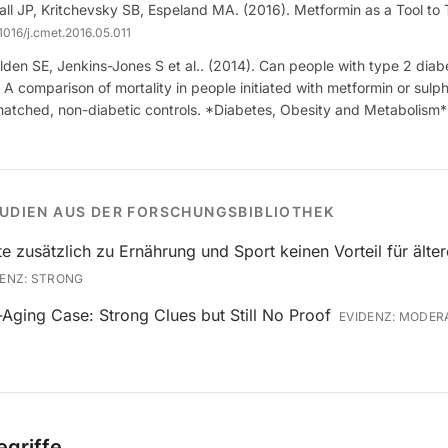
dall JP, Kritchevsky SB, Espeland MA. (2016). Metformin as a Tool to 
.1016/j.cmet.2016.05.011
lden SE, Jenkins-Jones S et al.. (2014). Can people with type 2 diabe
 A comparison of mortality in people initiated with metformin or sulp
tched, non-diabetic controls. *Diabetes, Obesity and Metabolism*
UDIEN AUS DER FORSCHUNGSBIBLIOTHEK
e zusätzlich zu Ernährung und Sport keinen Vorteil für älter
DENZ:
STRONG
-Aging Case: Strong Clues but Still No Proof
EVIDENZ:
MODER
griffe