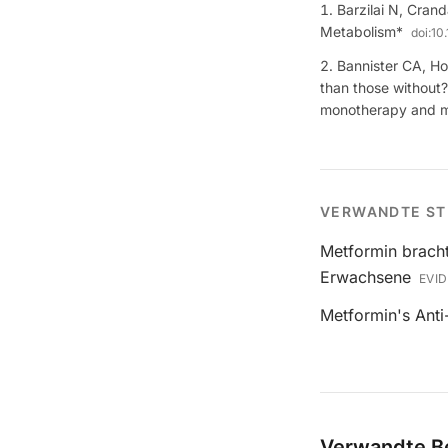
Barzilai N, Cran
Metabolism*
doi:
10
Bannister CA, Ho
than those without?
monotherapy and ma
VERWANDTE ST
Metformin bracht
Erwachsene
EVI
Metformin's Anti
Verwandte Be