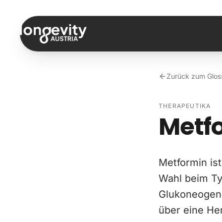
Zum Inhalt springen
Zurück zum Glos
THERAPEUTIKA
Metf
Metformin ist
Wahl beim Ty
Glukoneogene
über eine He