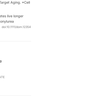
Target Aging. *Cell
tes live longer
honylurea
doi:
10.1111/dom.12354
e
ATE