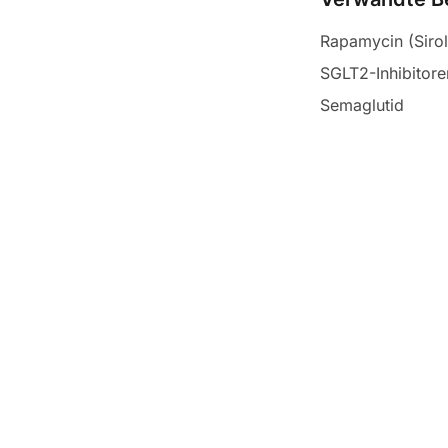
Rapamycin (Siro
SGLT2-Inhibitore
Semaglutid