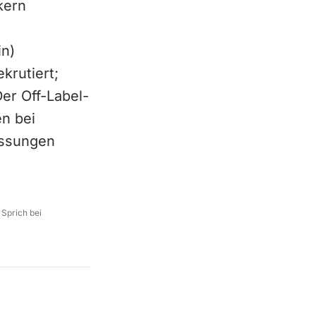
kern
in)
krutiert;
er Off-Label-
en bei
assungen
 Sprich bei