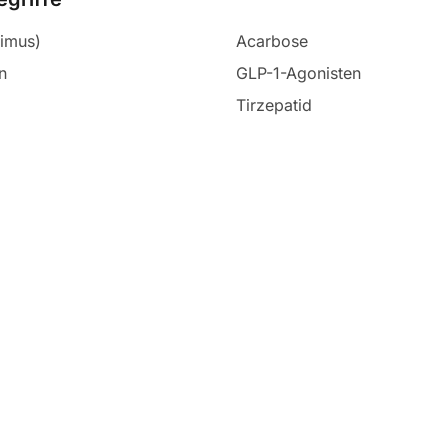
limus)
Acarbose
n
GLP-1-Agonisten
Tirzepatid