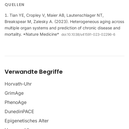
QUELLEN
Tian YE, Cropley V, Maier AB, Lautenschlager NT,
Breakspear M, Zalesky A. (2023). Heterogeneous aging across
multiple organ systems and prediction of chronic disease and
mortality. *Nature Medicine*
doi:
10.1038/s41591-023-02296-6
Verwandte Begriffe
Horvath-Uhr
GrimAge
PhenoAge
DunedinPACE
Epigenetisches Alter