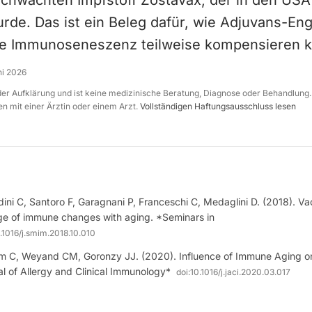
hwächten Impfstoff Zostavax, der in den US
urde. Das ist ein Beleg dafür, wie Adjuvans-En
te Immunoseneszenz teilweise kompensieren k
ni 2026
 der Aufklärung und ist keine medizinische Beratung, Diagnose oder Behandlung.
n mit einer Ärztin oder einem Arzt.
Vollständigen Haftungsausschluss lesen
dini C, Santoro F, Garagnani P, Franceschi C, Medaglini D. (2018). Vac
nge of immune changes with aging. *Seminars in
.1016/j.smim.2018.10.010
im C, Weyand CM, Goronzy JJ. (2020). Influence of Immune Aging o
l of Allergy and Clinical Immunology*
doi:
10.1016/j.jaci.2020.03.017