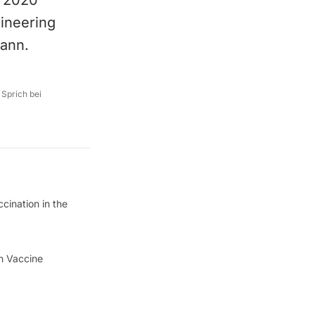
A 2020
gineering
ann.
 Sprich bei
cination in the
n Vaccine