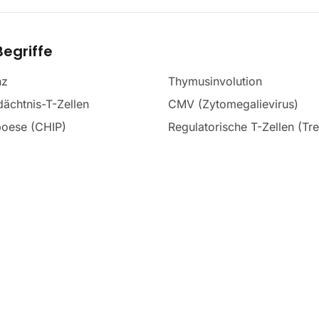
egriffe
nz
Thymusinvolution
ächtnis-T-Zellen
CMV (Zytomegalievirus)
oese (CHIP)
Regulatorische T-Zellen (Tr