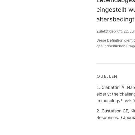
Lebendabgesc
eingestellt w
altersbeding
Zuletzt geprüft:
22. Ju
Diese Definition dient
gesundheitlichen Frage
QUELLEN
Ciabattini A, Nar
elderly: the challe
Immunology*
doi:
10
Gustafson CE, K
Responses. *Journa