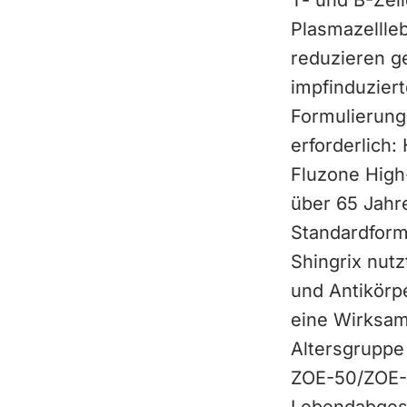
T- und B-Zel
Plasmazellle
reduzieren g
impfinduzier
Formulierung
erforderlich:
Fluzone High
über 65 Jahr
Standardform
Shingrix nut
und Antikörp
eine Wirksam
Altersgruppe
ZOE-50/ZOE-7