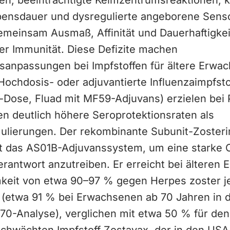
len, beeinträchtigte Keimzentrumsreaktionen, 
bensdauer und dysregulierte angeborene Sens
emeinsam Ausmaß, Affinität und Dauerhaftigkei
ter Immunität. Diese Defizite machen
sanpassungen bei Impfstoffen für ältere Erwa
 Hochdosis- oder adjuvantierte Influenzaimpfstof
-Dose, Fluad mit MF59-Adjuvans) erzielen bei
en deutlich höhere Seroprotektionsraten als
ulierungen. Der rekombinante Subunit-Zosteri
zt das AS01B-Adjuvanssystem, um eine starke 
erantwort anzutreiben. Er erreicht bei älteren
keit von etwa 90–97 % gegen Herpes zoster j
 (etwa 91 % bei Erwachsenen ab 70 Jahren in 
0-Analyse), verglichen mit etwa 50 % für den