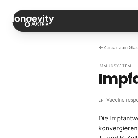
Zum Inhalt springen
Zurück zum Glos
IMMUNSYSTEM
Impfa
Vaccine resp
EN
Die Impfantw
konvergierend