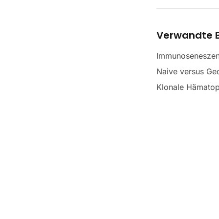
Verwandte B
Immunosenesze
Naive versus Ged
Klonale Hämatop