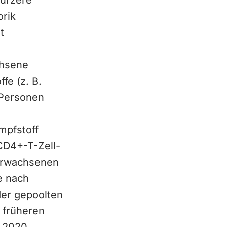
kürzere
orik
t
chsene
fe (z. B.
 Personen
mpfstoff
CD4+-T-Zell-
 Erwachsenen
e nach
der gepoolten
 früheren