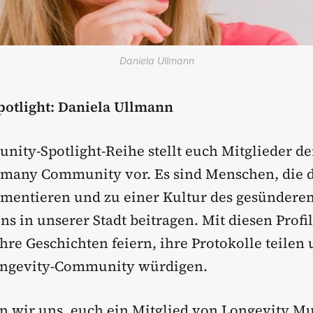
Daniela Ullmann
otlight: Daniela Ullmann
ity-Spotlight-Reihe stellt euch Mitglieder de
many Community vor. Es sind Menschen, die d
imentieren und zu einer Kultur des gesünderen
s in unserer Stadt beitragen. Mit diesen Profi
hre Geschichten feiern, ihre Protokolle teilen
Longevity-Community würdigen.
n wir uns, euch ein Mitglied von Longevity M