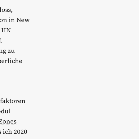
loss,
tion in New
 IIN
d
ng zu
perliche
lfaktoren
odul
Zones
 ich 2020