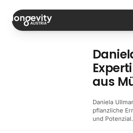
Zum Inhalt springen
Daniel
Expert
aus M
Daniela Ullman
pflanzliche Er
und Potenzial.