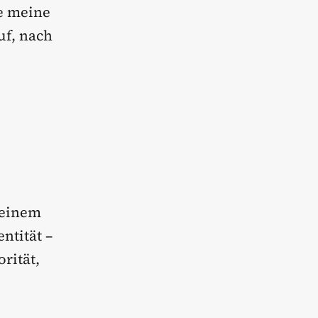
te meine
uf, nach
meinem
ntität –
orität,