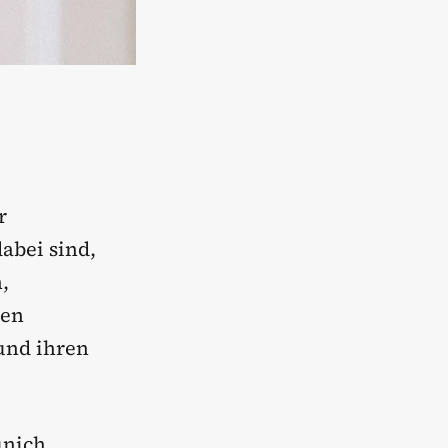
r
abei sind,
,
len
 und ihren
unich