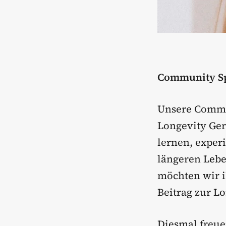
Community Sp
Unsere Commun
Longevity Ger
lernen, exper
längeren Leben
möchten wir i
Beitrag zur 
Diesmal freue