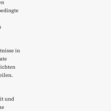
en
bedingte
u
tnisse in
ate
sichten
eilen.
it und
he