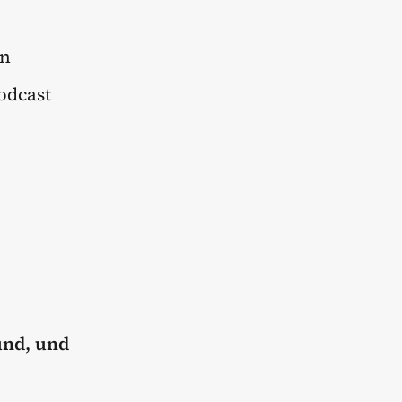
on
odcast
und, und