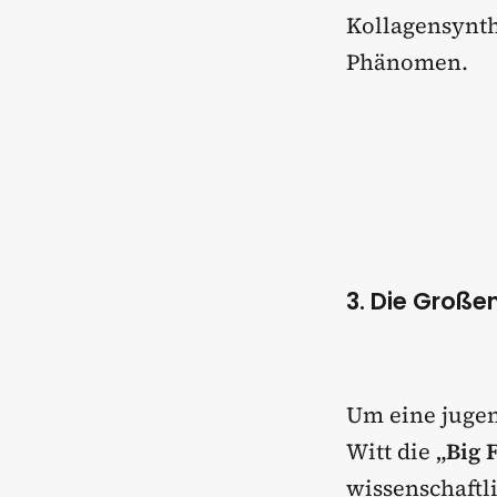
Kollagensynth
Phänomen.
3. Die Große
Um eine jugend
Witt die
„Big 
wissenschaftl