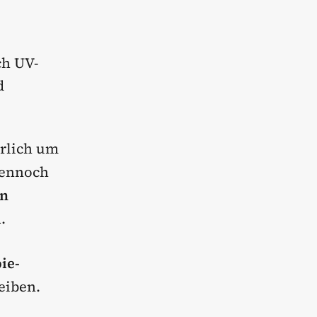
ch UV-
d
rlich um
Dennoch
rn
l
.
ie-
leiben.