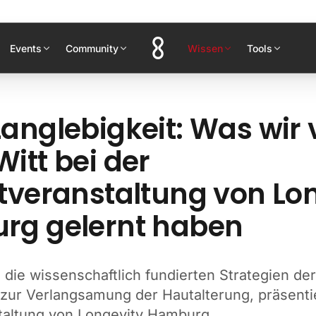
Events
Community
Wissen
Tools
anglebigkeit: Was wir 
itt bei der
tveranstaltung von Lo
rg gelernt haben
 die wissenschaftlich fundierten Strategien de
 zur Verlangsamung der Hautalterung, präsentie
taltung von Longevity Hamburg.