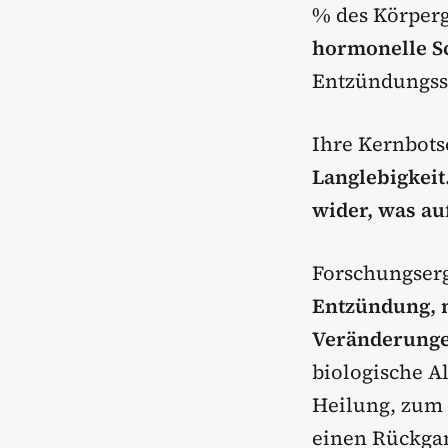
% des Körperg
hormonelle Sc
Entzündungss
Ihre Kernbots
Langlebigkeit.
wider, was au
Forschungserg
Entzündung, 
Veränderung
biologische A
Heilung, zum 
einen Rückgan