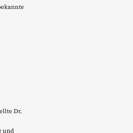
ekannte
llte Dr.
g und