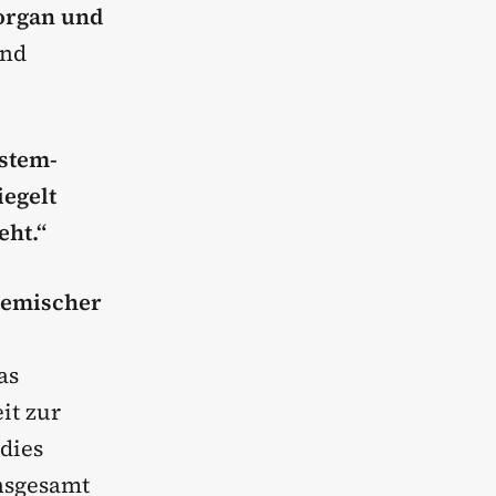
organ und
und
ystem-
iegelt
eht.“
temischer
as
it zur
 dies
nsgesamt