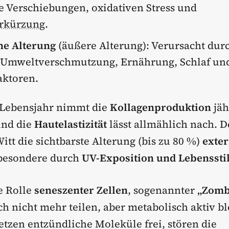
 Verschiebungen, oxidativen Stress und
rkürzung
.
he Alterung
(äußere Alterung): Verursacht dur
 Umweltverschmutzung, Ernährung, Schlaf un
aktoren.
 Lebensjahr nimmt die
Kollagenproduktion
jäh
und die
Hautelastizität
lässt allmählich nach. 
Witt die sichtbarste Alterung (bis zu 80 %)
exte
sbesondere durch
UV-Exposition und Lebenssti
e Rolle
seneszenter Zellen
, sogenannter
„Zomb
ich nicht mehr teilen, aber metabolisch aktiv b
etzen entzündliche Moleküle frei, stören die