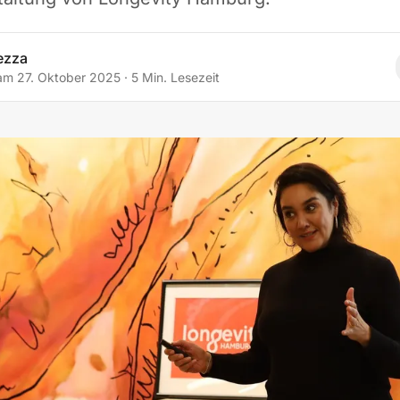
ezza
 am
27. Oktober 2025
·
5
Min. Lesezeit