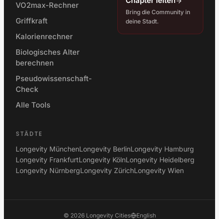
Chapter leiten
VO2max-Rechner
Bring die Community in
Griffkraft
deine Stadt.
Kalorienrechner
Biologisches Alter
berechnen
Pseudowissenschaft-
Check
Alle Tools
STÄDTE
Longevity München
Longevity Berlin
Longevity Hamburg
Longevity Frankfurt
Longevity Köln
Longevity Heidelberg
Longevity Nürnberg
Longevity Zürich
Longevity Wien
©
2026
Longevity Cities
English