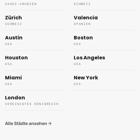
SAUDI-ARABIEN
SCHWEIZ
Zürich
Valencia
SCHWEIZ
SPANIEN
Austin
Boston
USA
USA
Houston
Los Angeles
USA
USA
Miami
New York
USA
USA
London
VEREINIGTES KÖNIGREICH
Alle Städte ansehen