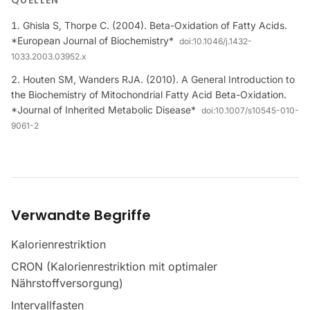
QUELLEN
Ghisla S, Thorpe C. (2004). Beta-Oxidation of Fatty Acids.
*European Journal of Biochemistry*
doi:
10.1046/j.1432-
1033.2003.03952.x
Houten SM, Wanders RJA. (2010). A General Introduction to
the Biochemistry of Mitochondrial Fatty Acid Beta-Oxidation.
*Journal of Inherited Metabolic Disease*
doi:
10.1007/s10545-010-
9061-2
Verwandte Begriffe
Kalorienrestriktion
CRON (Kalorienrestriktion mit optimaler
Nährstoffversorgung)
Intervallfasten