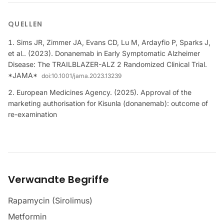
QUELLEN
Sims JR, Zimmer JA, Evans CD, Lu M, Ardayfio P, Sparks J,
et al.. (2023). Donanemab in Early Symptomatic Alzheimer
Disease: The TRAILBLAZER-ALZ 2 Randomized Clinical Trial.
*JAMA*
doi:
10.1001/jama.2023.13239
European Medicines Agency. (2025). Approval of the
marketing authorisation for Kisunla (donanemab): outcome of
re-examination
Verwandte Begriffe
Rapamycin (Sirolimus)
Metformin