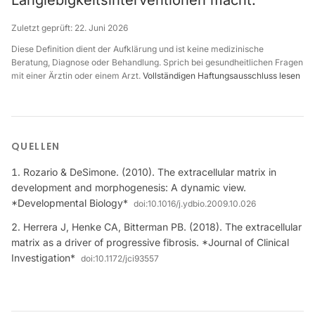
Langlebigkeitsinterventionen macht.
Zuletzt geprüft:
22. Juni 2026
Diese Definition dient der Aufklärung und ist keine medizinische
Beratung, Diagnose oder Behandlung. Sprich bei gesundheitlichen Fragen
mit einer Ärztin oder einem Arzt.
Vollständigen Haftungsausschluss lesen
QUELLEN
Rozario & DeSimone. (2010). The extracellular matrix in
development and morphogenesis: A dynamic view.
*Developmental Biology*
doi:
10.1016/j.ydbio.2009.10.026
Herrera J, Henke CA, Bitterman PB. (2018). The extracellular
matrix as a driver of progressive fibrosis. *Journal of Clinical
Investigation*
doi:
10.1172/jci93557