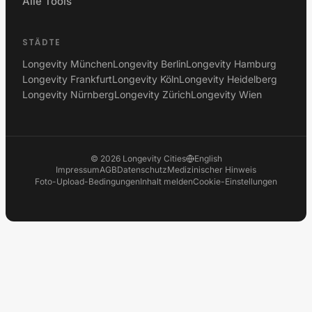
Alle Tools
STÄDTE
Longevity München
Longevity Berlin
Longevity Hamburg
Longevity Frankfurt
Longevity Köln
Longevity Heidelberg
Longevity Nürnberg
Longevity Zürich
Longevity Wien
©
2026
Longevity Cities
English
Impressum
AGB
Datenschutz
Medizinischer Hinweis
Foto-Upload-Bedingungen
Inhalt melden
Cookie-Einstellungen