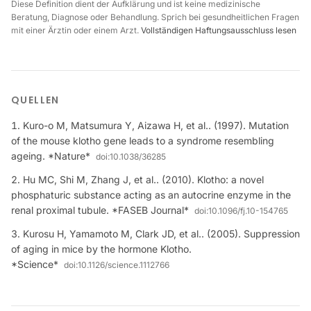
Diese Definition dient der Aufklärung und ist keine medizinische
Beratung, Diagnose oder Behandlung. Sprich bei gesundheitlichen Fragen
mit einer Ärztin oder einem Arzt.
Vollständigen Haftungsausschluss lesen
QUELLEN
Kuro-o M, Matsumura Y, Aizawa H, et al.. (1997). Mutation
of the mouse klotho gene leads to a syndrome resembling
ageing. *Nature*
doi:
10.1038/36285
Hu MC, Shi M, Zhang J, et al.. (2010). Klotho: a novel
phosphaturic substance acting as an autocrine enzyme in the
renal proximal tubule. *FASEB Journal*
doi:
10.1096/fj.10-154765
Kurosu H, Yamamoto M, Clark JD, et al.. (2005). Suppression
of aging in mice by the hormone Klotho.
*Science*
doi:
10.1126/science.1112766