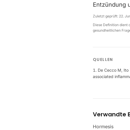
Entzündung u
Zuletzt geprüft:
22. Ju
Diese Definition dient
gesundheitlichen Frage
QUELLEN
De Cecco M, Ito 
associated inflamm
Verwandte B
Hormesis