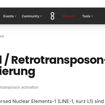
Events
Community
Wissen
Tools
sar
1 / Retrotransposon
ierung
otransposon activation
ersed Nuclear Elements-1 (LINE-1, kurz L1) sin