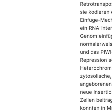
Retrotranspo
sie kodieren
Einfüge-Mech
ein RNA-Inter
Genom einfüg
normalerwei
und das PIWI
Repression s
Heterochroma
zytosolische
angeborenen 
neue Inserti
Zellen beitra
konnten in M