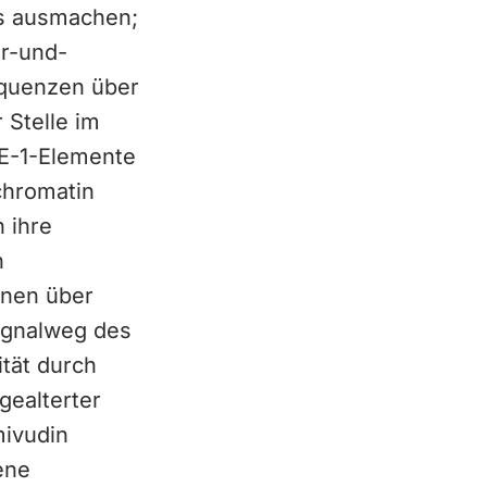
s ausmachen;
er-und-
equenzen über
 Stelle im
E-1-Elemente
chromatin
 ihre
n
nnen über
ignalweg des
tät durch
gealterter
mivudin
ene