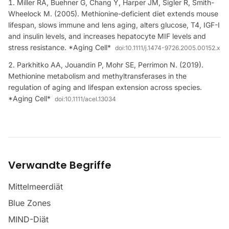
Miller RA, Buehner G, Chang Y, Harper JM, Sigler R, Smith-
Wheelock M. (2005). Methionine-deficient diet extends mouse
lifespan, slows immune and lens aging, alters glucose, T4, IGF-I
and insulin levels, and increases hepatocyte MIF levels and
stress resistance. *Aging Cell*
doi:
10.1111/j.1474-9726.2005.00152.x
Parkhitko AA, Jouandin P, Mohr SE, Perrimon N. (2019).
Methionine metabolism and methyltransferases in the
regulation of aging and lifespan extension across species.
*Aging Cell*
doi:
10.1111/acel.13034
Verwandte Begriffe
Mittelmeerdiät
Blue Zones
MIND-Diät