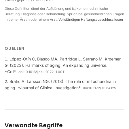
Diese Definition dient der Aufklärung und ist keine medizinische
Beratung, Diagnose oder Behandlung. Sprich bei gesundheitlichen Fragen
mit einer Ärztin oder einem Arzt.
Vollständigen Haftungsausschluss lesen
QUELLEN
López-Otín C, Blasco MA, Partridge L, Serrano M, Kroemer
G. (2023). Hallmarks of aging: An expanding universe.
*Cell*
doi:
10.1016/j.cell.2022.11.001
Bratic A, Larsson NG. (2013). The role of mitochondria in
aging. *Journal of Clinical Investigation*
doi:
10.1172/JCI64125
Verwandte Begriffe