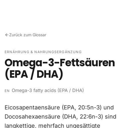
Zum Inhalt springen
Zurück zum Glossar
ERNÄHRUNG & NAHRUNGSERGÄNZUNG
Omega-3-Fettsäuren
(EPA / DHA)
Omega-3 fatty acids (EPA / DHA)
EN
Eicosapentaensäure (EPA, 20:5n-3) und
Docosahexaensäure (DHA, 22:6n-3) sind
langkettige, mehrfach ungesättigte