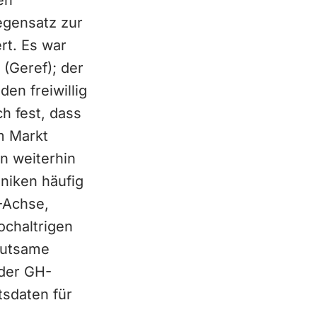
en
egensatz zur
rt. Es war
(Geref); der
en freiwillig
ch fest, dass
m Markt
n weiterhin
iniken häufig
1-Achse,
ochaltrigen
eutsame
 der GH-
tsdaten für