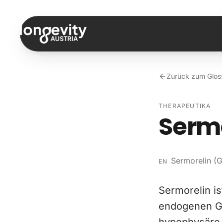
Zum Inhalt springen
Zurück zum Glos
THERAPEUTIKA
Serm
Sermorelin (
EN
Sermorelin i
endogenen G