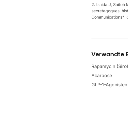
Ishida J, Saitoh
secretagogues: his
Communications*
d
Verwandte B
Rapamycin (Siro
Acarbose
GLP-1-Agonisten