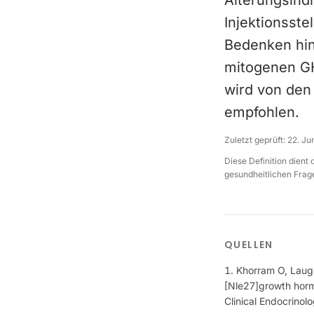
Alterungsind
Injektionsste
Bedenken hin
mitogenen GH
wird von den
empfohlen.
Zuletzt geprüft:
22. Ju
Diese Definition dient
gesundheitlichen Frage
QUELLEN
Khorram O, Laugh
[Nle27]growth hor
Clinical Endocrino