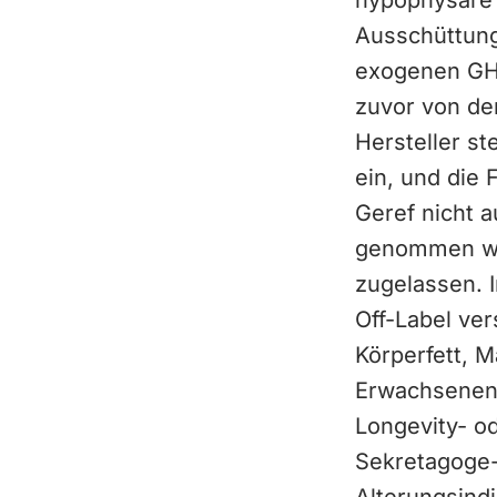
hypophysäre 
Ausschüttung
exogenen GH-
zuvor von de
Hersteller st
ein, und die 
Geref nicht 
genommen wur
zugelassen. I
Off-Label ver
Körperfett, M
Erwachsenen 
Longevity- o
Sekretagoge-