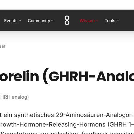
Events
Community
Wissen
Tools
sar
orelin (GHRH-Anal
GHRH analog)
st ein synthetisches 29-Aminosäuren-Analogon
rowth-Hormone-Releasing-Hormons (GHRH 1–2