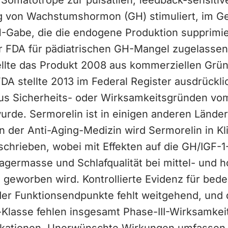
Somatotrope zur pulsatilen, feedback-sensitiv
 von Wachstumshormon (GH) stimuliert, im G
Gabe, die die endogene Produktion supprimie
r FDA für pädiatrischen GH-Mangel zugelassen 
ellte das Produkt 2008 aus kommerziellen Gründ
FDA stellte 2013 im Federal Register ausdrückli
aus Sicherheits- oder Wirksamkeitsgründen vo
de. Sermorelin ist in einigen anderen Länder
n der Anti-Aging-Medizin wird Sermorelin in Kl
schrieben, wobei mit Effekten auf die GH/IGF-
agermasse und Schlafqualität bei mittel- und h
geworben wird. Kontrollierte Evidenz für bed
der Funktionsendpunkte fehlt weitgehend, und
Klasse fehlen insgesamt Phase-III-Wirksamkei