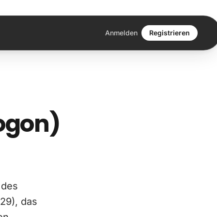
Anmelden
Registrieren
ogon)
 des
9), das