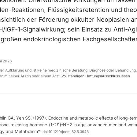
ikationen. Unerwünschte Wirkungen umfassen
llen-Reaktionen, Flüssigkeitsretention und the
sichtlich der Förderung okkulter Neoplasien a
/IGF-1-Signalwirkung; sein Einsatz zu Anti-A
 großen endokrinologischen Fachgesellschaften
ni 2026
 der Aufklärung und ist keine medizinische Beratung, Diagnose oder Behandlung.
n mit einer Ärztin oder einem Arzt.
Vollständigen Haftungsausschluss lesen
lin GA, Yen SS. (1997). Endocrine and metabolic effects of long-term
mone-releasing hormone-(1-29)-NH2 in age-advanced men and wome
logy and Metabolism*
doi:
10.1210/jcem.82.5.3943