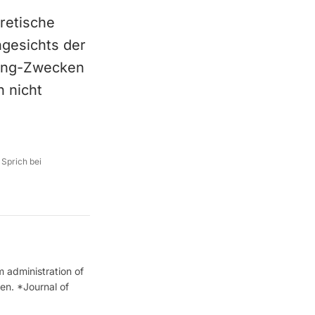
oretische
ngesichts der
ging-Zwecken
 nicht
 Sprich bei
 administration of
n. *Journal of