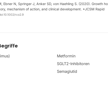
 M, Ebner N, Springer J, Anker SD, von Haehling S. (2020). Growth h
tory, mechanism of action, and clinical development. *JCSM Rapid
oi:
10.1002/rco2.9
egriffe
limus)
Metformin
SGLT2-Inhibitoren
Semaglutid