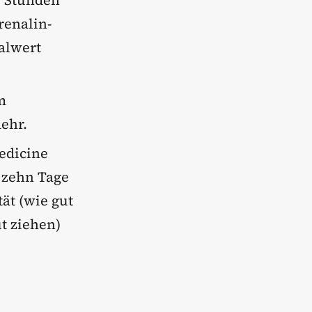
r Stunden
renalin-
alwert
m
ehr.
Medicine
 zehn Tage
tät (wie gut
t ziehen)