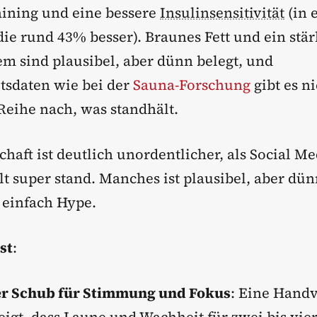
ining und eine bessere
Insulinsensitivität
(in 
die rund 43% besser). Braunes Fett und ein stä
 sind plausibel, aber dünn belegt, und
itsdaten wie bei der
Sauna-Forschung
gibt es ni
eihe nach, was standhält.
haft ist deutlich unordentlicher, als Social Me
t super stand. Manches ist plausibel, aber dü
 einfach Hype.
st
:
er Schub für Stimmung und Fokus
: Eine Handv