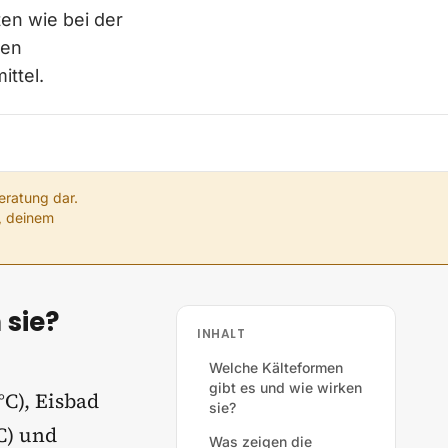
ten wie bei der
den
ittel.
eratung dar.
g, deinem
 sie?
INHALT
Welche Kälteformen
gibt es und wie wirken
°C), Eisbad
sie?
C) und
Was zeigen die