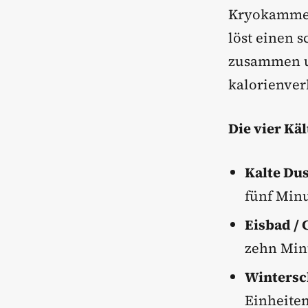
Kryokammer 
löst einen 
zusammen un
kalorienver
Die vier Kä
Kalte Du
fünf Min
Eisbad / 
zehn Min
Winters
Einheiten