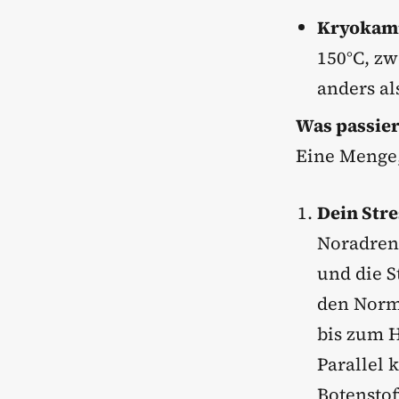
Kryokam
150°C, zw
anders al
Was passier
Eine Menge,
Dein Stre
Noradrena
und die S
den Norma
bis zum 
Parallel 
Botensto