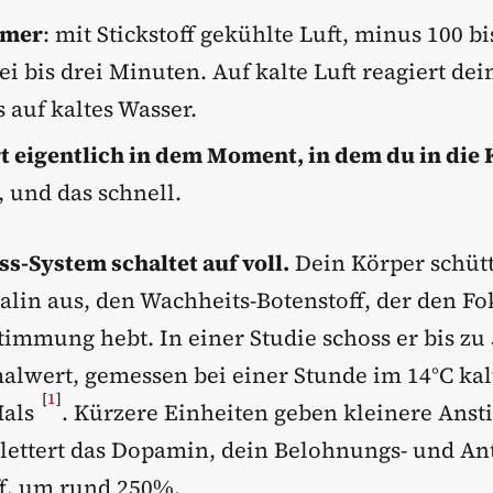
mer
: mit Stickstoff gekühlte Luft, minus 100 b
ei bis drei Minuten. Auf kalte Luft reagiert de
s auf kaltes Wasser.
t eigentlich in dem Moment, in dem du in die 
 und das schnell.
ss-System schaltet auf voll.
Dein Körper schütt
lin aus, den Wachheits-Botenstoff, der den Fo
timmung hebt. In einer Studie schoss er bis z
lwert, gemessen bei einer Stunde im 14°C ka
[
1
]
Hals
. Kürzere Einheiten geben kleinere Ansti
klettert das Dopamin, dein Belohnungs- und Ant
ff, um rund 250%.