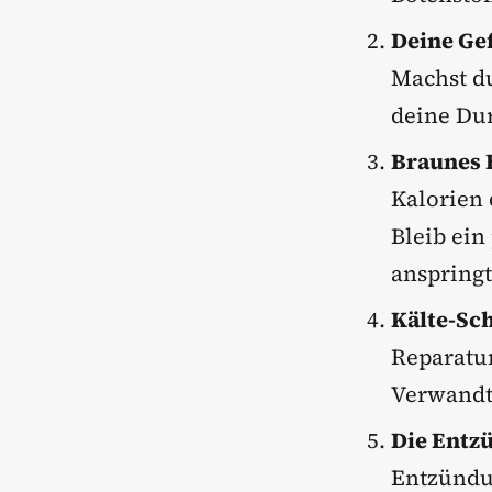
Deine Gef
Machst du
deine Dur
Braunes 
Kalorien 
Bleib ein
anspringt
Kälte-Sc
Reparatur
Verwandte
Die Entzü
Entzündu