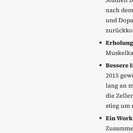
Studien z
nach dem
und Dopa
zurückk
Erholung
Muskelkat
Bessere I
2015 gew
lang an m
die Zelle
stieg um
Ein Work
Zusammen