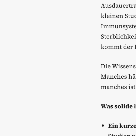
Ausdauertra
kleinen Stu
Immunsystem
Sterblichke
kommt der R
Die Wissensc
Manches häl
manches ist
Was solide i
Ein kurz