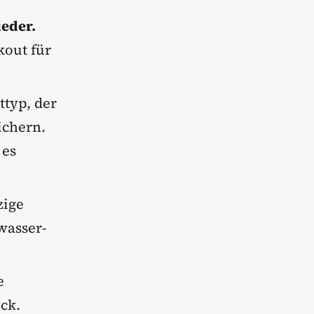
ieder.
kout für
ttyp, der
ichern.
 es
zige
wasser-
e
ck.