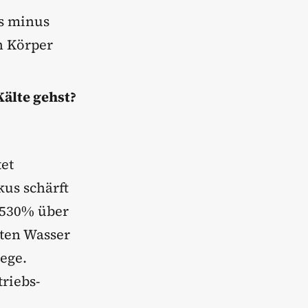
is minus
in Körper
Kälte gehst?
et
kus schärft
u 530% über
lten Wasser
ege.
riebs-