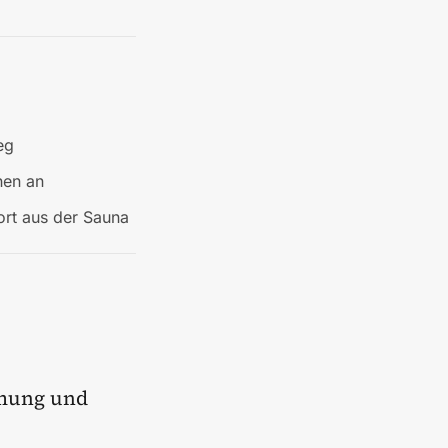
eg
hen an
ort aus der Sauna
mmung und