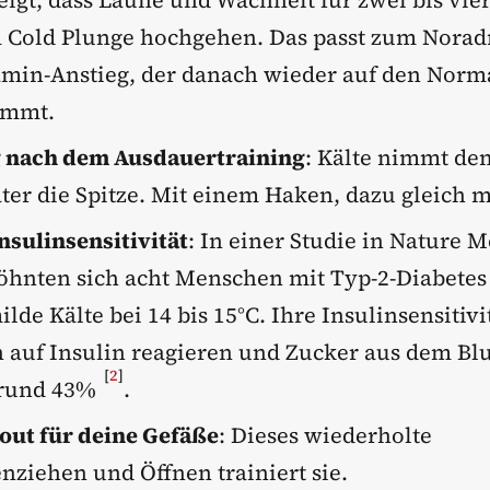
eigt, dass Laune und Wachheit für zwei bis vie
 Cold Plunge hochgehen. Das passt zum Norad
min-Anstieg, der danach wieder auf den Norm
ommt.
 nach dem Ausdauertraining
: Kälte nimmt de
er die Spitze. Mit einem Haken, dazu gleich m
nsulinsensitivität
: In einer Studie in Nature 
öhnten sich acht Menschen mit Typ-2-Diabetes
ilde Kälte bei 14 bis 15°C. Ihre Insulinsensitivi
n auf Insulin reagieren und Zucker aus dem Blu
[
2
]
 rund 43%
.
out für deine Gefäße
: Dieses wiederholte
ziehen und Öffnen trainiert sie.