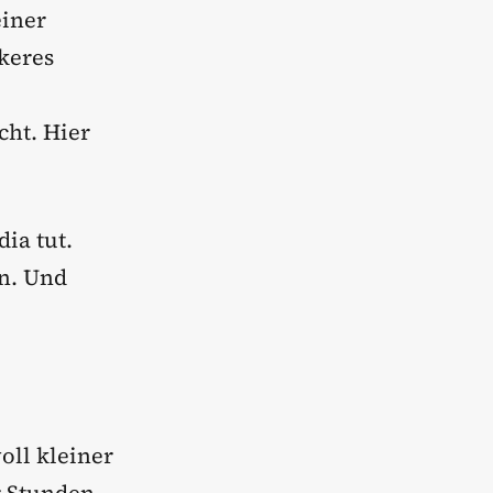
einer
rkeres
cht. Hier
dia tut.
nn. Und
oll kleiner