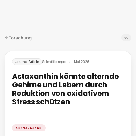
Zum Inhalt springen
Forschung
Journal Article
Scientific reports
·
Mai 2026
Astaxanthin könnte alternde
Gehirne und Lebern durch
Reduktion von oxidativem
Stress schützen
KERNAUSSAGE