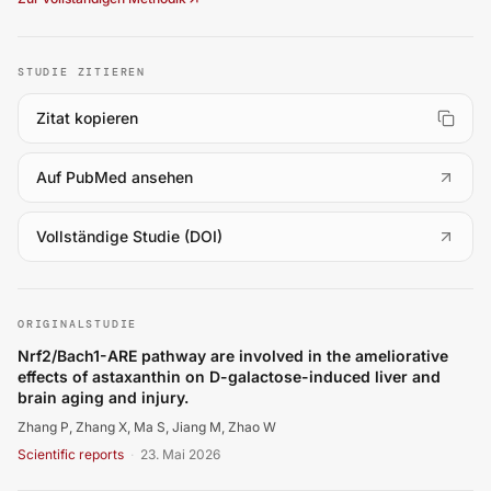
STUDIE ZITIEREN
Zitat kopieren
(
öffnet in neuem Tab
)
Auf PubMed ansehen
(
öffnet in neuem Tab
)
Vollständige Studie (DOI)
Zhang P, Zhang X, Ma S, Jiang M, Zhao W. Nrf2/Bach1-ARE
ORIGINALSTUDIE
Nrf2/Bach1-ARE pathway are involved in the ameliorative
effects of astaxanthin on D-galactose-induced liver and
brain aging and injury.
Zhang P, Zhang X, Ma S, Jiang M, Zhao W
Scientific reports
·
23. Mai 2026