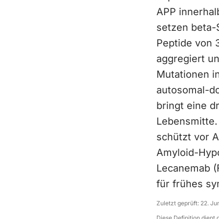
APP innerhal
setzen beta-
Peptide von 
aggregiert un
Mutationen i
autosomal-do
bringt eine d
Lebensmitte.
schützt vor 
Amyloid-Hypo
Lecanemab (
für frühes s
Zuletzt geprüft:
22. Ju
Diese Definition dient