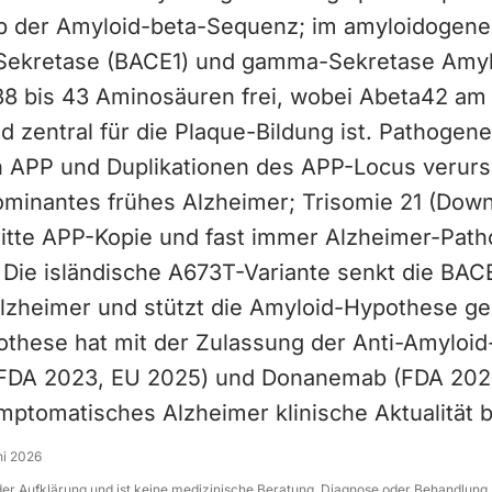
b der Amyloid-beta-Sequenz; im amyloidogen
Sekretase (BACE1) und gamma-Sekretase Amyl
38 bis 43 Aminosäuren frei, wobei Abeta42 am
d zentral für die Plaque-Bildung ist. Pathogen
n APP und Duplikationen des APP-Locus verur
minantes frühes Alzheimer; Trisomie 21 (Do
ritte APP-Kopie und fast immer Alzheimer-Patho
 Die isländische A673T-Variante senkt die BAC
Alzheimer und stützt die Amyloid-Hypothese ge
these hat mit der Zulassung der Anti-Amyloid
FDA 2023, EU 2025) und Donanemab (FDA 202
ymptomatisches Alzheimer klinische Aktualitä
ni 2026
 der Aufklärung und ist keine medizinische Beratung, Diagnose oder Behandlung.