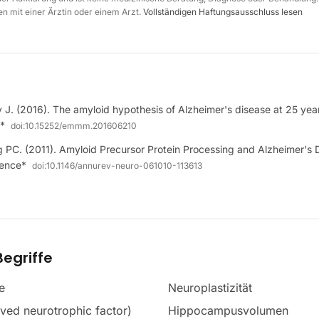
n mit einer Ärztin oder einem Arzt.
Vollständigen Haftungsausschluss lesen
 J. (2016). The amyloid hypothesis of Alzheimer's disease at 25 ye
*
doi:
10.15252/emmm.201606210
 PC. (2011). Amyloid Precursor Protein Processing and Alzheimer's 
ience*
doi:
10.1146/annurev-neuro-061010-113613
egriffe
e
Neuroplastizität
ved neurotrophic factor)
Hippocampusvolumen