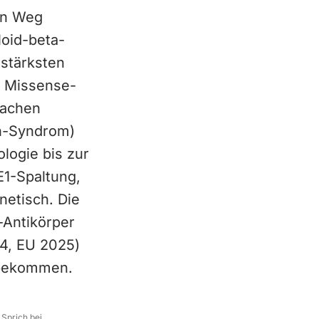
en Weg
oid-beta-
 stärksten
e Missense-
sachen
wn-Syndrom)
logie bis zur
E1-Spaltung,
netisch. Die
-Antikörper
4, EU 2025)
t bekommen.
 Sprich bei