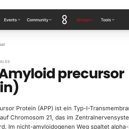
Events
Community
Wissen
Tools
sar
IALES
Amyloid precursor
in)
ursor Protein (APP) ist ein Typ-I-Transmembra
 auf Chromosom 21, das im Zentralnervensyste
ird. Im nicht-amyloidogenen Weg spaltet alpha