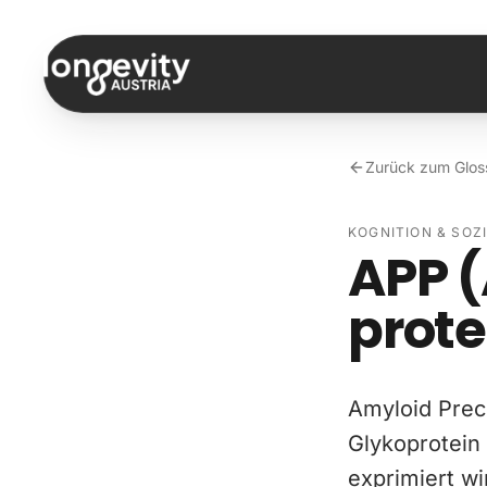
Zum Inhalt springen
Zurück zum Glos
KOGNITION & SOZ
APP (
prote
Amyloid Prec
Glykoprotein
exprimiert w