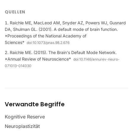
QUELLEN
Raichle ME, MacLeod AM, Snyder AZ, Powers WJ, Gusnard
DA, Shulman GL. (2001). A default mode of brain function.
*Proceedings of the National Academy of
Sciences*
doi:
10.1073/pnas.98.2.676
Raichle ME. (2015). The Brain's Default Mode Network.
*Annual Review of Neuroscience*
doi:
10.1146/annurev-neuro-
071013-014030
Verwandte Begriffe
Kognitive Reserve
Neuroplastizität