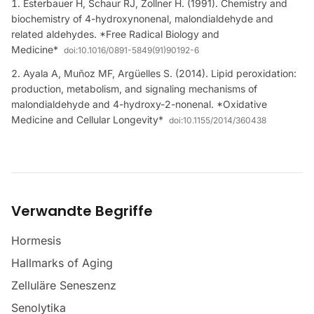
Esterbauer H, Schaur RJ, Zollner H. (1991). Chemistry and
biochemistry of 4-hydroxynonenal, malondialdehyde and
related aldehydes. *Free Radical Biology and
Medicine*
doi:
10.1016/0891-5849(91)90192-6
Ayala A, Muñoz MF, Argüelles S. (2014). Lipid peroxidation:
production, metabolism, and signaling mechanisms of
malondialdehyde and 4-hydroxy-2-nonenal. *Oxidative
Medicine and Cellular Longevity*
doi:
10.1155/2014/360438
Verwandte Begriffe
Hormesis
Hallmarks of Aging
Zelluläre Seneszenz
Senolytika