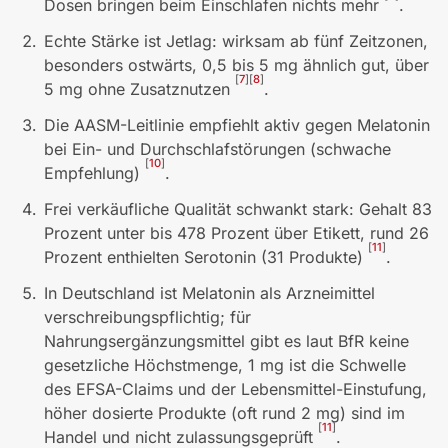
Dosen bringen beim Einschlafen nichts mehr
.
Echte Stärke ist Jetlag: wirksam ab fünf Zeitzonen,
besonders ostwärts, 0,5 bis 5 mg ähnlich gut, über
[
7
]
[
8
]
5 mg ohne Zusatznutzen
.
Die AASM-Leitlinie empfiehlt aktiv gegen Melatonin
bei Ein- und Durchschlafstörungen (schwache
[
10
]
Empfehlung)
.
Frei verkäufliche Qualität schwankt stark: Gehalt 83
Prozent unter bis 478 Prozent über Etikett, rund 26
[
11
]
Prozent enthielten Serotonin (31 Produkte)
.
In Deutschland ist Melatonin als Arzneimittel
verschreibungspflichtig; für
Nahrungsergänzungsmittel gibt es laut BfR keine
gesetzliche Höchstmenge, 1 mg ist die Schwelle
des EFSA-Claims und der Lebensmittel-Einstufung,
höher dosierte Produkte (oft rund 2 mg) sind im
[
11
]
Handel und nicht zulassungsgeprüft
.