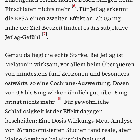
[
6
]
Einschlafen nichts mehr
. Für Jetlag erkennt
die EFSA einen zweiten Effekt an: ab 0,5 mg
nahe der Ziel-Bettzeit lindert es das subjektive
[
7
]
Jetlag-Gefühl
.
Genau da liegt die echte Stärke. Bei Jetlag ist
Melatonin wirksam, vor allem beim Überqueren
von mindestens fünf Zeitzonen und besonders
ostwärts, so eine Cochrane-Auswertung; Dosen
von 0,5 bis 5 mg wirken ähnlich gut, über 5 mg
[
8
]
bringt nichts mehr
. Für gewöhnliche
Schlaflosigkeit ist der Effekt dagegen
bescheiden: Eine Dosis-Wirkungs-Meta-Analyse
von 26 randomisierten Studien fand reale, aber
kleine Gewinne bei Einschlafzeit und