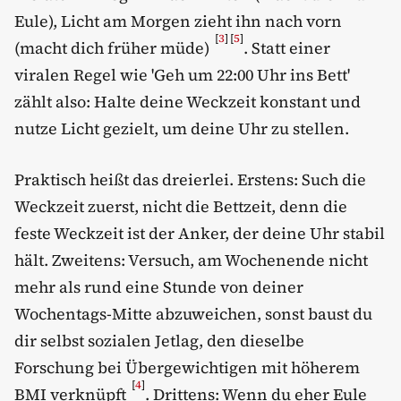
Eule), Licht am Morgen zieht ihn nach vorn
[
3
]
[
5
]
(macht dich früher müde)
. Statt einer
viralen Regel wie 'Geh um 22:00 Uhr ins Bett'
zählt also: Halte deine Weckzeit konstant und
nutze Licht gezielt, um deine Uhr zu stellen.
Praktisch heißt das dreierlei. Erstens: Such die
Weckzeit zuerst, nicht die Bettzeit, denn die
feste Weckzeit ist der Anker, der deine Uhr stabil
hält. Zweitens: Versuch, am Wochenende nicht
mehr als rund eine Stunde von deiner
Wochentags-Mitte abzuweichen, sonst baust du
dir selbst sozialen Jetlag, den dieselbe
Forschung bei Übergewichtigen mit höherem
[
4
]
BMI verknüpft
. Drittens: Wenn du eher Eule