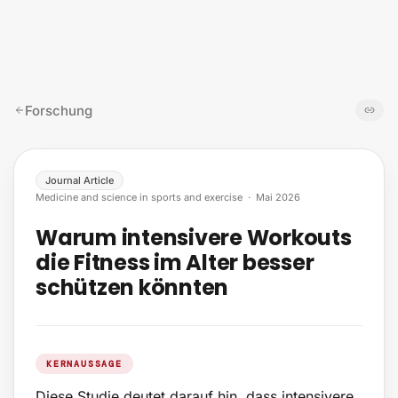
Zum Inhalt springen
Forschung
Journal Article
Medicine and science in sports and exercise
·
Mai 2026
Warum intensivere Workouts
die Fitness im Alter besser
schützen könnten
KERNAUSSAGE
Diese Studie deutet darauf hin, dass intensivere