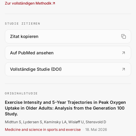
Zur vollständigen Methodik
STUDIE ZITIEREN
Zitat kopieren
(
öffnet in neuem Tab
)
Auf PubMed ansehen
(
öffnet in neuem Tab
)
Vollständige Studie (DOI)
Midttun S, Lydersen S, Kaminsky LA, Wisløff U, Stensvol
ORIGINALSTUDIE
Exercise Intensity and 5-Year Trajectories in Peak Oxygen
Uptake in Older Adults: Analysis from the Generation 100
Study.
Midttun S, Lydersen S, Kaminsky LA, Wisløff U, Stensvold D
Medicine and science in sports and exercise
·
18. Mai 2026