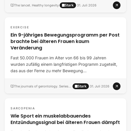
Stark
The lancet. Healthy longevity
·
·
31. Juli 2026
EXERCISE
Ein 9-jähriges Bewegungsprogramm per Post
brachte bei älteren Frauen kaum
Veränderung
Fast 50.000 Frauen im Alter von 66 bis 99 Jahren
wurden zufällig einem langfristigen Programm zugeteilt,
das aus der Ferne zu mehr Bewegung…
Stark
The journals of gerontology. Series A, Biological sciences and medical sciences
·
·
31. Juli 2026
SARCOPENIA
Wie Sport ein muskelabbauendes
Entzündungssignal bei älteren Frauen dämpft