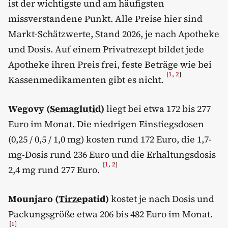
ist der wichtigste und am häufigsten
missverstandene Punkt. Alle Preise hier sind
Markt-Schätzwerte, Stand 2026, je nach Apotheke
und Dosis. Auf einem Privatrezept bildet jede
Apotheke ihren Preis frei, feste Beträge wie bei
[
1
,
2
]
Kassenmedikamenten gibt es nicht.
Wegovy (
Semaglutid
)
liegt bei etwa 172 bis 277
Euro im Monat. Die niedrigen Einstiegsdosen
(0,25 / 0,5 / 1,0 mg) kosten rund 172 Euro, die 1,7-
mg-Dosis rund 236 Euro und die Erhaltungsdosis
[
1
,
2
]
2,4 mg rund 277 Euro.
Mounjaro (
Tirzepatid
)
kostet je nach Dosis und
Packungsgröße etwa 206 bis 482 Euro im Monat.
[
1
]