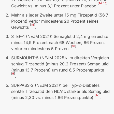
[
14
,
15
]
Gewicht vs. minus 3,1 Prozent unter Placebo
.
Mehr als jeder Zweite unter 15 mg Tirzepatid (56,7
Prozent) verlor mindestens 20 Prozent seines
[
15
]
Gewichts
.
STEP-1 (NEJM 2021): Semaglutid 2,4 mg erreichte
minus 14,9 Prozent nach 68 Wochen, 86 Prozent
[
16
]
verloren mindestens 5 Prozent
.
SURMOUNT-5 (NEJM 2025): im direkten Vergleich
schlug Tirzepatid (minus 20,2 Prozent) Semaglutid
(minus 13,7 Prozent) um rund 6,5 Prozentpunkte
[
9
]
.
SURPASS-2 (NEJM 2021): bei Typ-2-Diabetes
senkte Tirzepatid den HbA1c stärker als Semaglutid
[
17
]
(minus 2,30 vs. minus 1,86 Prozentpunkte)
.