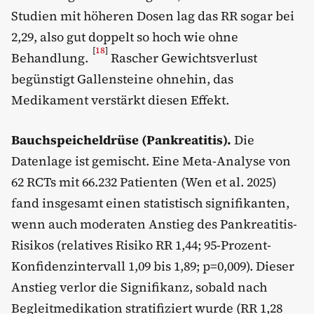
Studien mit höheren Dosen lag das RR sogar bei
2,29, also gut doppelt so hoch wie ohne
[
18
]
Behandlung.
Rascher Gewichtsverlust
begünstigt Gallensteine ohnehin, das
Medikament verstärkt diesen Effekt.
Bauchspeicheldrüse (Pankreatitis).
Die
Datenlage ist gemischt. Eine Meta-Analyse von
62 RCTs mit 66.232 Patienten (Wen et al. 2025)
fand insgesamt einen statistisch signifikanten,
wenn auch moderaten Anstieg des Pankreatitis-
Risikos (relatives Risiko RR 1,44; 95-Prozent-
Konfidenzintervall 1,09 bis 1,89; p=0,009). Dieser
Anstieg verlor die Signifikanz, sobald nach
Begleitmedikation stratifiziert wurde (RR 1,28